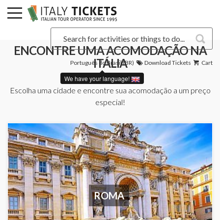
ENCONTRE UMA ACOMODAÇÃO NA
ITÁLIA
Português do Brasil (BR)
Download Tickets
Cart
We have your language!
Escolha uma cidade e encontre sua acomodação a um preço
especial!
ROMA