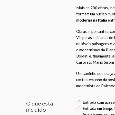
Mais de 200 obras, inc
formam um núcleo muit
moderna na Itália
entr
Obras importantes, co
Vésperas sicilianas de 
notáveis paisagens e v
o modernismo da Biena
Boldini e, finalmente,
Casorati, Mario Sironi
Um caminho que traça a
um testemunho da posiç
modernista de Palermo
O que está
Entrada com acesso
incluído
Entrada em tempo i
fica o tempo que qu