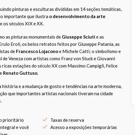
luindo pinturas e esculturas divididas em 14 seções temáticas,
o importante que ilustra
o desenvolvimento da arte
e os séculos XIX e XX.
mo as pinturas monumentais de
Giuseppe Sciuti
e as
Erulo Eroli, os belos retratos feitos por Giuseppe Patania, as
istas de
Francesco Lojacono
e Michele Catti; o simbolismo e
l de Veneza com artistas como Franz von Stuck e Giovanni
 as ricas estações do século XX com Massimo Campigli, Felice
 e
Renato Guttuso
.
 história e a mudança de gosto e tendências na arte moderna,
ão que importantes artistas nacionais tiveram na cidade
.
 prioritário
Taxas de reserva
ntegral e você
Acesso a exposições temporárias
iser