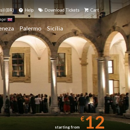
il (BR)
Help
Download Tickets
Cart
age!
eneza
Palermo
Sicília
12
€
starting from