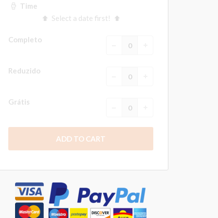
Time
Select a date first!
Completo
Reduzido
Grátis
ADD TO CART