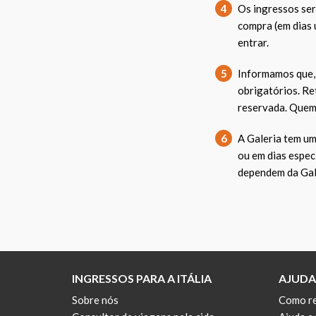
4
Os ingressos ser
compra (em dias 
entrar.
5
Informamos que, 
obrigatórios. Re
reservada. Quem 
6
A Galeria tem u
ou em dias espec
dependem da Gale
INGRESSOS PARA A ITÁLIA
AJUDA
Sobre nós
Como re