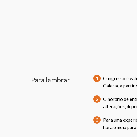
Para lembrar
1
O ingresso é vál
Galeria, a partir
2
O horário de ent
alterações, depe
3
Para uma experiê
hora e meia para 