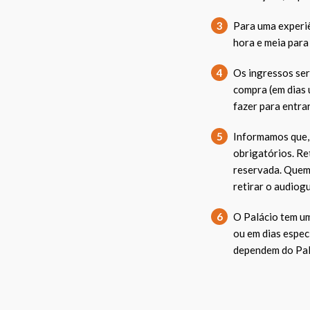
3
Para uma experiê
hora e meia para 
4
Os ingressos ser
compra (em dias 
fazer para entrar
5
Informamos que, 
obrigatórios. Re
reservada. Quem 
retirar o audiog
6
O Palácio tem u
ou em dias espec
dependem do Palá