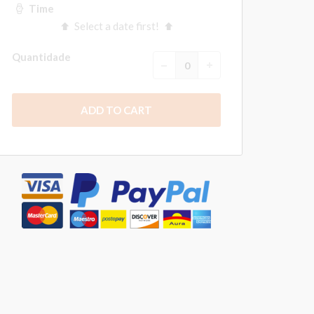
Time
Select a date first!
Quantidade
ADD TO CART