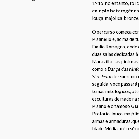
1916, no entanto, foi 
coleção heterogênea d
louça, majólica, bronze
O percurso começa com
Pisanello e, acima de t
Emilia Romagna, onde 
duas salas dedicadas à
Maravilhosas pinturas 
como a
Dança das Ninf
São Pedro
de Guercino 
seguida, você passará 
temas mitológicos, até
esculturas de madeira
Pisano e o famoso
Gia
Prataria, louça, majóli
armas e armaduras, que
Idade Média até o sécu