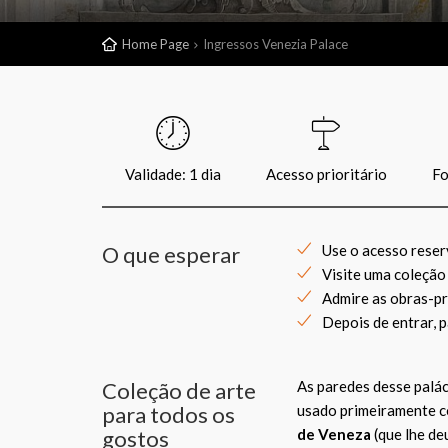
Home Page
Ingressos Venezia Palace
Validade: 1 dia
Acesso prioritário
Fo
O que esperar
Use o acesso reser
Visite uma coleção
Admire as obras-pr
Depois de entrar, 
Coleção de arte
As paredes desse palác
para todos os
usado primeiramente c
gostos
de Veneza
(que lhe de