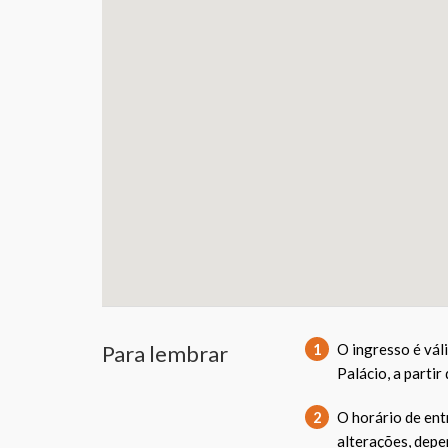
Para lembrar
1
O ingresso é vál
Palácio, a partir
2
O horário de ent
alterações, depe