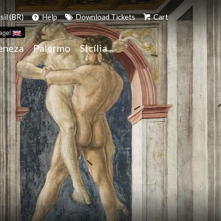
il (BR)
Help
Download Tickets
Cart
age!
eneza
Palermo
Sicília