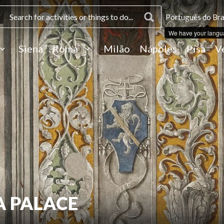
Português do Bras
We have your langu
Siena
Roma
Milão
Nápoles
Pisa
V
A PALACE