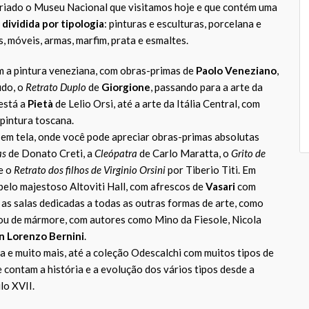
criado o Museu Nacional que visitamos hoje e que contém uma
ividida por tipologia
: pinturas e esculturas, porcelana e
s, móveis, armas, marfim, prata e esmaltes.
 a pintura veneziana, com obras-primas de
Paolo Veneziano
,
udo, o
Retrato Duplo
de
Giorgione
, passando para a arte da
está a
Pietà
de Lelio Orsi, até a arte da Itália Central, com
 pintura toscana.
em tela, onde você pode apreciar obras-primas absolutas
as
de Donato Creti, a
Cleópatra
de Carlo Maratta, o
Grito de
e o
Retrato dos filhos de Virginio Orsini
por Tiberio Titi. Em
pelo majestoso Altoviti Hall, com afrescos de
Vasari
com
 as salas dedicadas a todas as outras formas de arte, como
 ou de mármore, com autores como Mino da Fiesole, Nicola
n Lorenzo Bernini
.
ca e muito mais, até a coleção Odescalchi com muitos tipos de
 contam a história e a evolução dos vários tipos desde a
lo XVII.