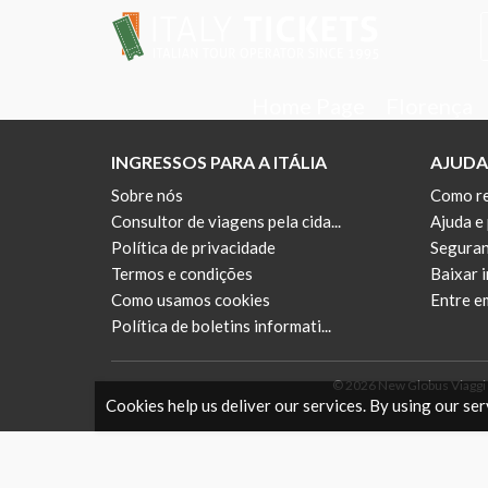
Home Page
Florença
INGRESSOS PARA A ITÁLIA
AJUDA
Sobre nós
Como re
Consultor de viagens pela cida...
Ajuda e
Política de privacidade
Seguran
Termos e condições
Baixar 
Como usamos cookies
Entre e
Política de boletins informati...
© 2026 New Globus Viaggi s.
Cookies help us deliver our services. By using our ser