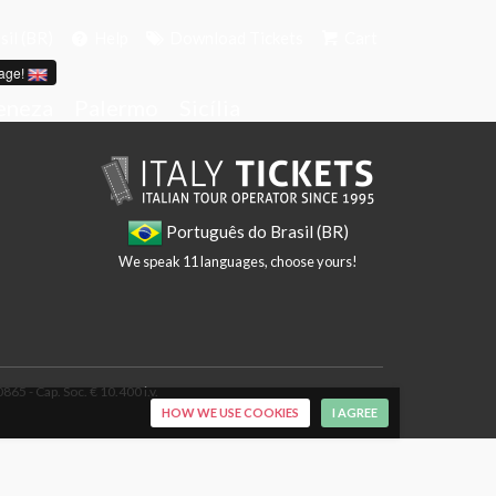
il (BR)
Help
Download Tickets
Cart
age!
eneza
Palermo
Sicília
Português do Brasil (BR)
We speak 11 languages, choose yours!
65 - Cap. Soc. € 10.400 i.v.
HOW WE USE COOKIES
I AGREE