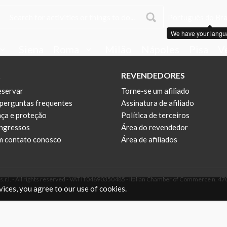
Português do Bras
We have your langu
Siena
Roma
Milão
Nápoles
Pisa
V
REVENDEDORES
servar
Torne-se um afiliado
 perguntas frequentes
Assinatura de afiliado
ça e proteção
Política de terceiros
ingressos
Área do revendedor
m contato conosco
Área de afiliados
r.l. - All rights reserved - VAT IT04690350485 - Italian Chamber of Commerce n. 4708
vices, you agree to our use of cookies.