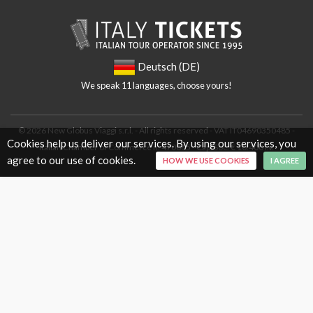
Deutsch (DE)
We speak 11 languages, choose yours!
© 2026 New Globus Viaggi s.r.l. - All rights reserved - VAT IT04690350485 -
Cookies help us deliver our services. By using our services, you
Italian Chamber of Commerce n. 470865 - Cap. Soc. € 10.400 i.v.
agree to our use of cookies.
HOW WE USE COOKIES
I AGREE