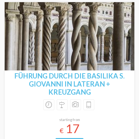
FÜHRUNG DURCH DIE BASILIKA S.
GIOVANNI IN LATERAN +
KREUZGANG
starting from
17
€