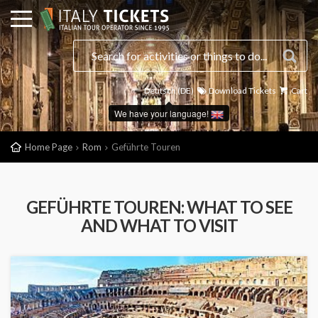
Deutsch (DE)
Download Tickets
Cart
We have your language!
Home Page
Rom
Geführte Touren
GEFÜHRTE TOUREN: WHAT TO SEE
AND WHAT TO VISIT