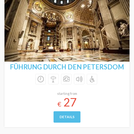
FÜHRUNG DURCH DEN PETERSDOM
starting from
27
€
DETAILS