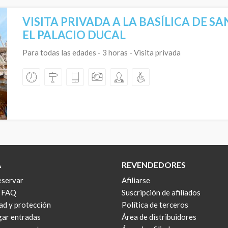
VISITA PRIVADA A LA BASÍLICA DE S
EL PALACIO DUCAL
Para todas las edades - 3 horas - Visita privada
A
REVENDEDORES
servar
Afiliarse
y FAQ
Suscripción de afiliados
ad y protección
Política de terceros
ar entradas
Área de distribuidores