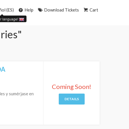
ñol (ES)
Help
Download Tickets
Cart
r language!
aries"
DA
Coming Soon!
les y sumérjase en
DETAILS