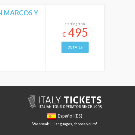
AN MARCOS Y
starting from
495
€
DETAILS
Español (ES)
We speak 11 languages, choose yours!