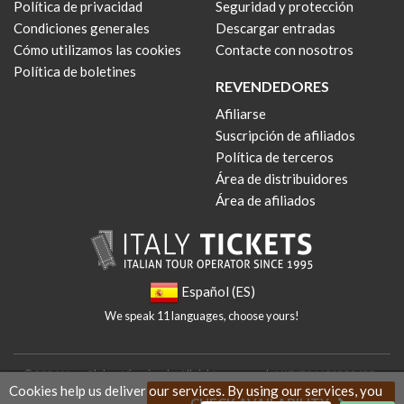
Política de privacidad
Seguridad y protección
Condiciones generales
Descargar entradas
Cómo utilizamos las cookies
Contacte con nosotros
Política de boletines
REVENDEDORES
Afiliarse
Suscripción de afiliados
Política de terceros
Área de distribuidores
Área de afiliados
Español (ES)
We speak 11 languages, choose yours!
© 2026 New Globus Viaggi s.r.l. - All rights reserved - VAT IT04690350485 -
Cookies help us deliver our services. By using our services, you
Italian Chamber of Commerce n. 470865 - Cap. Soc. € 10.400 i.v.
CHECK AVAILABILITY