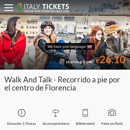
Español (ES)
Download Tickets
Cart
Select a date
We have your language!
26.10
€
starting from
Walk And Talk - Recorrido a pie por
el centro de Florencia
Duración: 1.5 horas
Acceso prioritario
Billete móvil
Fotos sin flash