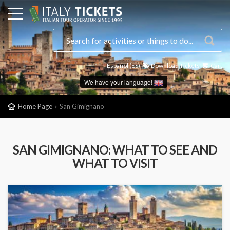
Español (ES)
Download Tickets
Cart
We have your language!
Home Page
San Gimignano
SAN GIMIGNANO: WHAT TO SEE AND
WHAT TO VISIT