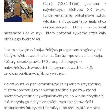
Carrà (1881-1966), jednemu z
największych mistrzów XX wieku,
fundamentalnemu bohaterowi sztuki
włoskiej i nowoczesnego malarstwa
europejskiego, który pozostawił
niezatarty ślad w stylu, który pozostał żywotny przez cały
okres jego twórczości.
Jest to największy i najważniejszy przegląd antologiczny, jaki
kiedykolwiek powstał na temat Carrà, niepowtarzalna okazja,
która gromadzi prawie 130 prac pochodzących z
najważniejszych włoskich i międzynarodowych kolekcji,
zarówno publicznych, jak i prywatnych.
Celem wystawy jest rekonstrukcja całej kariery artystycznej
mistrza poprzez jego najważniejsze dzieła, począwszy od
początkowych dzieł dywizjonistycznych, po wielkie arcydzieła,
które czynią go jednym z największych przedstawicieli i
prekursorów futuryzmu i metafizyki, po obrazy, które można