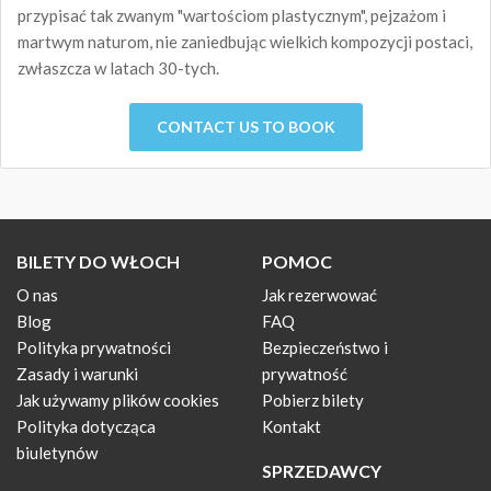
przypisać tak zwanym "wartościom plastycznym", pejzażom i
martwym naturom, nie zaniedbując wielkich kompozycji postaci,
zwłaszcza w latach 30-tych.
CONTACT US TO BOOK
BILETY DO WŁOCH
POMOC
O nas
Jak rezerwować
Blog
FAQ
Polityka prywatności
Bezpieczeństwo i
Zasady i warunki
prywatność
Jak używamy plików cookies
Pobierz bilety
Polityka dotycząca
Kontakt
biuletynów
SPRZEDAWCY