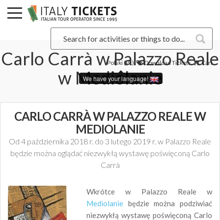
Carlo Carrà w Palazzo Reale
Polski (PL)
Download Tickets
Cart
w Mediolanie
We have your language!
CARLO CARRÀ W PALAZZO REALE W
MEDIOLANIE
Od 4 października 2018 r. do 3 lutego 2019 r. w Palazzo Reale
będzie można oglądać niezwykłą wystawę poświęconą Carlo
Carrà
Wkrótce w Palazzo Reale w
Mediolanie
będzie można podziwiać
niezwykłą wystawę poświęconą Carlo