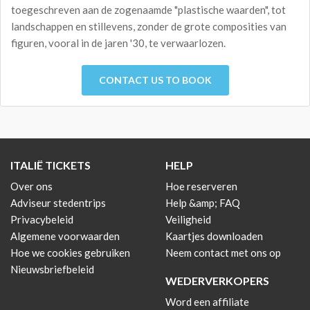
toegeschreven aan de zogenaamde "plastische waarden", tot
landschappen en stillevens, zonder de grote composities van
figuren, vooral in de jaren '30, te verwaarlozen.
CONTACT US TO BOOK
ITALIË TICKETS
HELP
Over ons
Hoe reserveren
Adviseur stedentrips
Help &amp; FAQ
Privacybeleid
Veiligheid
Algemene voorwaarden
Kaartjes downloaden
Hoe we cookies gebruiken
Neem contact met ons op
Nieuwsbriefbeleid
WEDERVERKOPERS
Word een affiliate