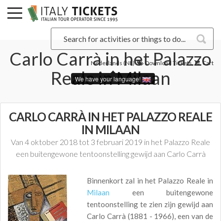
Carlo Carrà in het Palazzo
Nederlands (NL)
Download Tickets
Cart
Reale in Milaan
We have your language!
CARLO CARRÀ IN HET PALAZZO REALE
IN MILAAN
Van 4 oktober 2018 tot 3 februari 2019 in het Palazzo Reale
een buitengewone tentoonstelling gewijd aan Carlo Carrà
Binnenkort zal in het Palazzo Reale in
Milaan
een buitengewone
tentoonstelling te zien zijn gewijd aan
Carlo Carrà (1881 - 1966), een van de