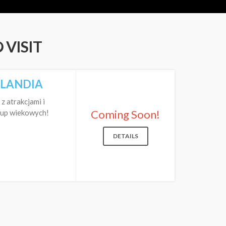
 VISIT
ILANDIA
 atrakcjami i
Coming Soon!
rup wiekowych!
DETAILS