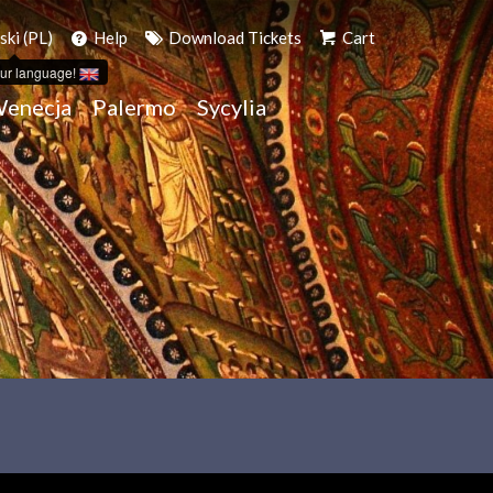
ski (PL)
Help
Download Tickets
Cart
ur language!
enecja
Palermo
Sycylia