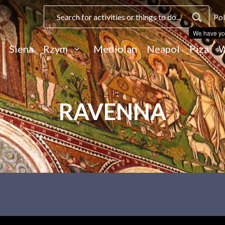
Pol
We have yo
Siena
Rzym
Mediolan
Neapol
Piza
W
RAVENNA