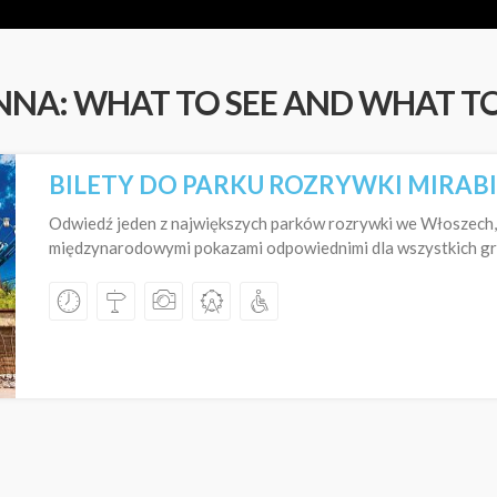
NA: WHAT TO SEE AND WHAT TO
BILETY DO PARKU ROZRYWKI MIRAB
Odwiedź jeden z największych parków rozrywki we Włoszech, z
międzynarodowymi pokazami odpowiednimi dla wszystkich g