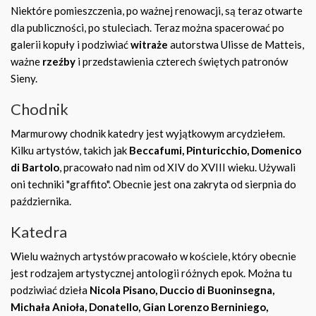
Niektóre pomieszczenia, po ważnej renowacji, są teraz otwarte
dla publiczności, po stuleciach. Teraz można spacerować po
galerii kopuły i podziwiać
witraże
autorstwa Ulisse de Matteis,
ważne
rzeźby
i przedstawienia czterech świętych patronów
Sieny.
Chodnik
Marmurowy chodnik katedry jest wyjątkowym arcydziełem.
Kilku artystów, takich jak
Beccafumi, Pinturicchio, Domenico
di Bartolo
, pracowało nad nim od XIV do XVIII wieku. Używali
oni techniki "graffito". Obecnie jest ona zakryta od sierpnia do
października.
Katedra
Wielu ważnych artystów pracowało w kościele, który obecnie
jest rodzajem artystycznej antologii różnych epok. Można tu
podziwiać dzieła
Nicola Pisano, Duccio di Buoninsegna,
Michała Anioła, Donatello, Gian Lorenzo Berniniego,