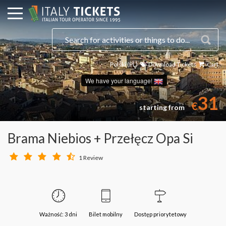
Polski (PL)
Download Tickets
Cart
We have your language!
31
€
starting from
Brama Niebios + Przełęcz Opa Si
1 Review
Ważność: 3 dni
Bilet mobilny
Dostęp priorytetowy