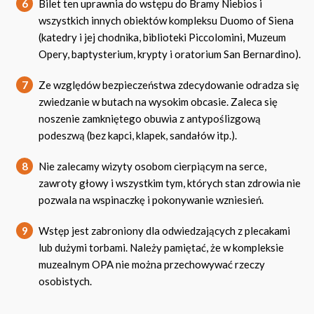
6
Bilet ten uprawnia do wstępu do Bramy Niebios i
wszystkich innych obiektów kompleksu Duomo of Siena
(katedry i jej chodnika, biblioteki Piccolomini, Muzeum
Opery, baptysterium, krypty i oratorium San Bernardino).
7
Ze względów bezpieczeństwa zdecydowanie odradza się
zwiedzanie w butach na wysokim obcasie. Zaleca się
noszenie zamkniętego obuwia z antypoślizgową
podeszwą (bez kapci, klapek, sandałów itp.).
8
Nie zalecamy wizyty osobom cierpiącym na serce,
zawroty głowy i wszystkim tym, których stan zdrowia nie
pozwala na wspinaczkę i pokonywanie wzniesień.
9
Wstęp jest zabroniony dla odwiedzających z plecakami
lub dużymi torbami. Należy pamiętać, że w kompleksie
muzealnym OPA nie można przechowywać rzeczy
osobistych.