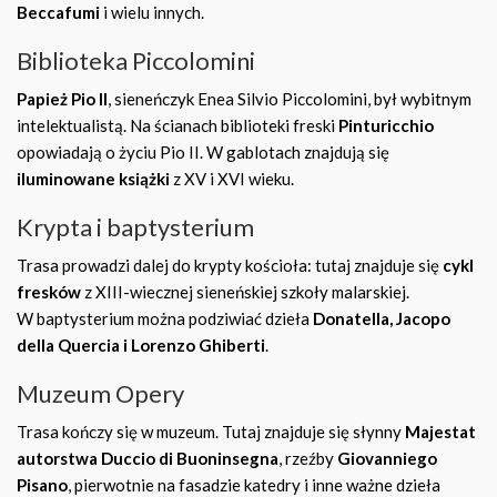
Beccafumi
i wielu innych.
Biblioteka Piccolomini
Papież Pio II
, sieneńczyk Enea Silvio Piccolomini, był wybitnym
intelektualistą. Na ścianach biblioteki freski
Pinturicchio
opowiadają o życiu Pio II. W gablotach znajdują się
iluminowane książki
z XV i XVI wieku.
Krypta i baptysterium
Trasa prowadzi dalej do krypty kościoła: tutaj znajduje się
cykl
fresków
z XIII-wiecznej sieneńskiej szkoły malarskiej.
W baptysterium można podziwiać dzieła
Donatella, Jacopo
della Quercia i Lorenzo Ghiberti
.
Muzeum Opery
Trasa kończy się w muzeum. Tutaj znajduje się słynny
Majestat
autorstwa Duccio di Buoninsegna
, rzeźby
Giovanniego
Pisano
, pierwotnie na fasadzie katedry i inne ważne dzieła