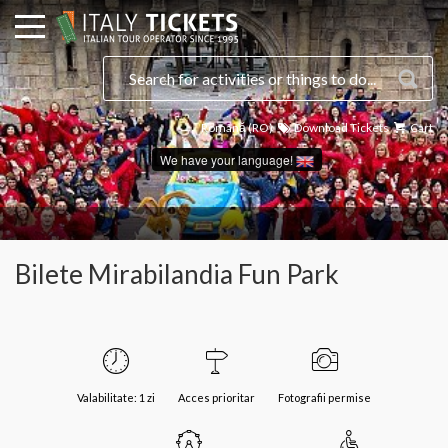
Română (RO)
Download Tickets
Cart
We have your language!
Bilete Mirabilandia Fun Park
Valabilitate: 1 zi
Acces prioritar
Fotografii permise