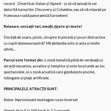
record - Divertical, Katun și iSpeed - și să vă lansați în cer
datorită turnurilor Discovery și Columbia, sau să vă relaxați pe
frumoasa roată panoramică Eurowheel.
Relaxare, senzații tari, emoții, țipete și râsete!
Dorință de soare, picnic, stropire în piscină și jocuri distractive
cu copiii dumneavoastră? Mirabilandia este și asta și multe
altele...
Parcul este format din:
o zonă tematică plină de verdeață cu
atracții mecanice, acvatice și tematice și este locul unde au loc
spectacolele, și o zonă acvatică care găzduiește piscine,
tobogane și plaje artificiale.
PRINCIPALELE ATRACȚII SUNT:
Katun
: impresionant montagne russe inversat
iSpeed
: de la 0 la 100 km/h în 2,2 secunde