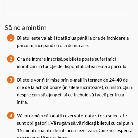
Să ne amintim
1
Biletul este valabil toată ziua până la ora de închidere a
parcului, începând cu ora de intrare.
2
Ora de intrare înscrisă pe bilete poate suferi mici
modificări în funcție de disponibilitatea reală a parcului.
3
Biletele vor fi trimise prin e-mail în termen de 24-48 de
ore de la achiziționare (în zilele lucrătoare), cu instrucțiuni
despre cum să ajungeți și ce trebuie să faceți pentru a
intra.
4
Vă informăm că, odată rezervate, data și ora selectate
sunt obligatorii. Vă rugăm să vă ridicați biletul cu cel puțin
15 minute înainte de intrarea rezervată. Cine nu respectă
ora rezervată nu va intra.