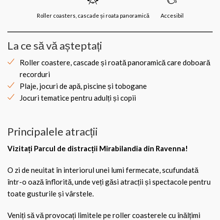
Roller coasters, cascade și roata panoramică
Accesibil
La ce să vă așteptați
Roller coastere, cascade și roată panoramică care doboară
recorduri
Plaje, jocuri de apă, piscine și tobogane
Jocuri tematice pentru adulți și copii
Principalele atracții
Vizitați Parcul de distracții Mirabilandia din Ravenna!
O zi de neuitat în interiorul unei lumi fermecate, scufundată
într-o oază înflorită, unde veți găsi atracții și spectacole pentru
toate gusturile și vârstele.
Veniți să vă provocați limitele pe roller coasterele cu înălțimi