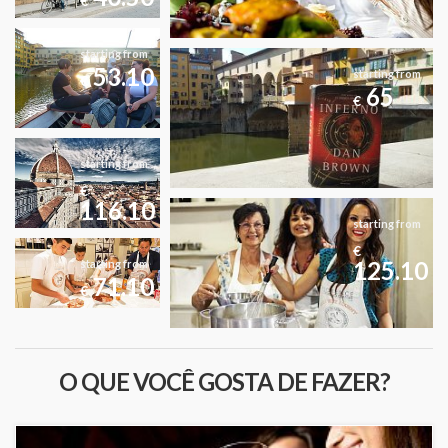
€
starting from
53.10
starting from
€
65
€
starting from
€
116.10
starting from
€
125.10
starting from
71.10
€
O QUE VOCÊ GOSTA DE FAZER?