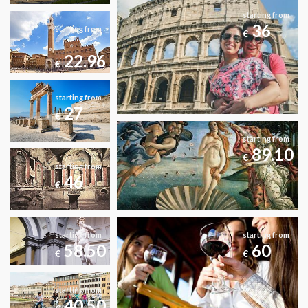
starting from
36
starting from
€
22.96
€
starting from
27
€
starting from
89.10
€
starting from
46
€
starting from
starting from
58.50
60
€
€
starting from
40.50