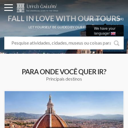
FALL IN LOVE WITH OUR TOURS
Português do Brasil (BR)
Download Tickets
LET YOURSELF BE GUIDED BY OUR EXPERTS...
We have your
language!
Cart
PARA ONDE VOCÊ QUER IR?
Principais destinos