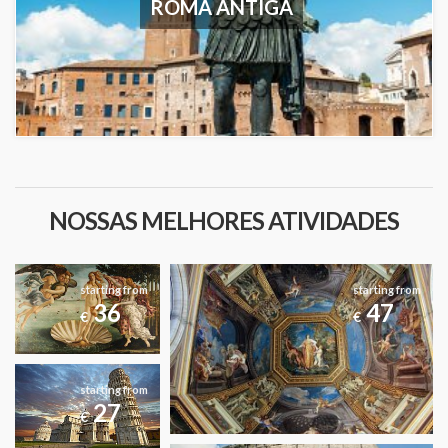
ROMA ANTIGA
NOSSAS MELHORES ATIVIDADES
starting from
starting from
36
47
€
€
starting from
27
€