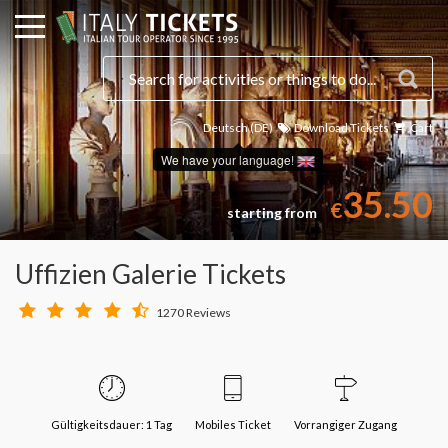
Deutsch (DE)
Download Tickets
Cart
We have your language!
35.50
€
starting from
Uffizien Galerie Tickets
1270 Reviews
Gültigkeitsdauer: 1 Tag
Mobiles Ticket
Vorrangiger Zugang