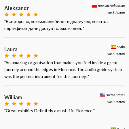
Russian Federation
Aleksandr
vor 8 Jahren
"Все хорошо, но оькщали билет в два музея, но на эл.
сертификат дали доступ только в один. "
Spain
Laura
vor 8 Jahren
"An amazing organisation that makes you feel inside a great
journey around the edges in Florence. The audio guide system
was the perfect instrument for this journey. "
United States
William
vor 8 Jahren
"Great exhibits Definitely a must if in Florence "