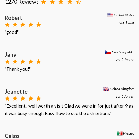
1270 Reviews
United States
Robert
vor 1 Jahr
"good"
Czech Republic
Jana
vor 2 Jahren
"Thank you!"
United Kingdom
Jeanette
vor 3 Jahren
"Excellent.. well worth a visit Glad we were in for just after 9 as
it was busy enough Easy flow to see the exhibitions"
Mexico
Celso