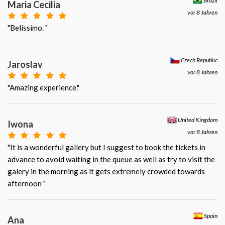
Brazil
Maria Cecilia
vor 8 Jahren
"Belíssimo. "
Czech Republic
Jaroslav
vor 8 Jahren
"Amazing experience."
United Kingdom
Iwona
vor 8 Jahren
"It is a wonderful gallery but I suggest to book the tickets in
advance to avoid waiting in the queue as well as try to visit the
galery in the morning as it gets extremely crowded towards
afternoon "
Spain
Ana