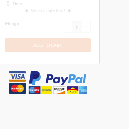
Time
Select a date first!
Menge
ADD TO CART