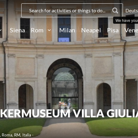
Deuts
We have you
Siena
Rom
Milan
Neapel
Pisa
Vene
KERMUSEUM VILLA GIULI
, Roma, RM, Italia -