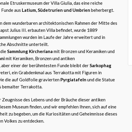
nale Etruskermuseum der Villa Giulia, das eine reiche
r Funde aus
Latium, Südetrurien und Umbrien
beherbergt.
in dem wunderbaren architektonischen Rahmen der Mitte des
pst Julius III. erbauten Villa befindet, wurde 1889
Sammlungen wurden im Laufe der Jahre erweitert und in
che Abschnitte unterteilt.
 die
Sammlung Kircheriana
mit Bronzen und Keramiken und
ani
mit Keramiken, Bronzen und antiken
 aber einer der berühmtesten Funde bleibt der
Sarkophag
eteri, ein Grabdenkmal aus Terrakotta mit Figuren in
ie die auf Goldfolie gravierten
Pyrgiatafeln
und die Statue
s bemalter Terrakotta.
er Zeugnisse des Lebens und der Bräuche dieser antiken
n diesem Museum finden, und wir empfehlen Ihnen, sich auf eine
heit zu begeben, um die Kuriositäten und Geheimnisse dieses
en Volkes zu entdecken.