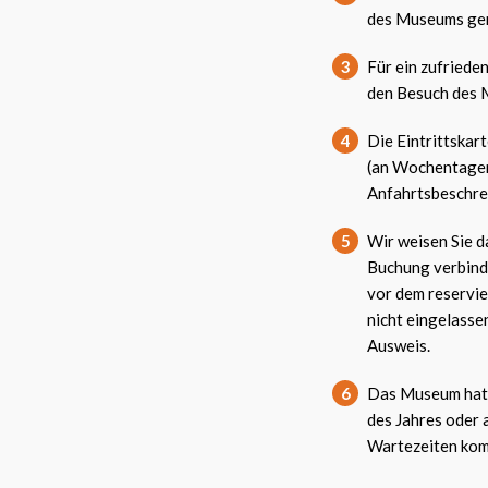
des Museums ger
3
Für ein zufriede
den Besuch des 
4
Die Eintrittskar
(an Wochentagen
Anfahrtsbeschrei
5
Wir weisen Sie d
Buchung verbindl
vor dem reservier
nicht eingelasse
Ausweis.
6
Das Museum hat 
des Jahres oder
Wartezeiten kom