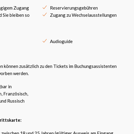
angigem Zugang
Reservierungsgebühren
d Sie bleiben so
Zugang zu Wechselausstellungen
Audioguide
n können zusätzlich zu den Tickets im Buchungsassistenten
worben werden.
bar in
h, Französisch,
und Russisch
rittskarte:
 zwischen 18 und 25 Jahren (gültiger Ausweis am Eingang