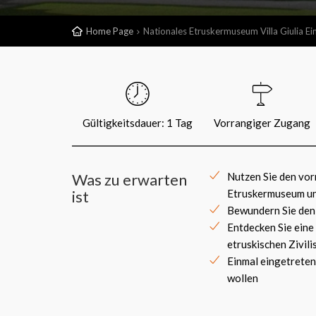
Home Page
Nationales Etruskermuseum Villa Giulia Ein
Gültigkeitsdauer: 1 Tag
Vorrangiger Zugang
Was zu erwarten
Nutzen Sie den vo
ist
Etruskermuseum un
Bewundern Sie den
Entdecken Sie ein
etruskischen Zivili
Einmal eingetreten
wollen