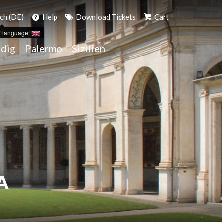
ch (DE)
Help
Download Tickets
Cart
r language!
dig
Palermo
Sizilien
A