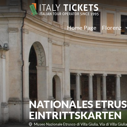
Home Page
Florenz
NATIONALES ETRUS
EINTRITTSKARTEN
Museo Nazionale Etrusco di Villa Giulia, Via di Villa Giulia