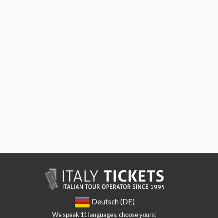
Deutsch (DE)
We speak 11 languages, choose yours!