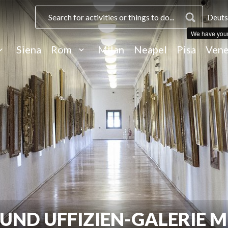
Deuts
We have you
Siena
Rom
Milan
Neapel
Pisa
Vene
UND UFFIZIEN-GALERIE 