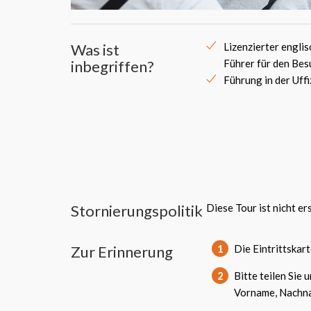
Was ist
Lizenzierter engli
inbegriffen?
Führer für den Bes
Führung in der Uff
Stornierungspolitik
Diese Tour ist nicht er
Zur Erinnerung
1
Die Eintrittskar
2
Bitte teilen Sie 
Vorname, Nachn