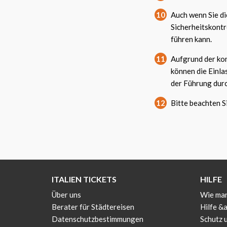
10
Auch wenn Sie di
Sicherheitskont
führen kann.
11
Aufgrund der ko
können die Einlas
der Führung durc
12
Bitte beachten Si
ITALIEN TICKETS
HILFE
Über uns
Wie man
Berater für Städtereisen
Hilfe &
Datenschutzbestimmungen
Schutz 