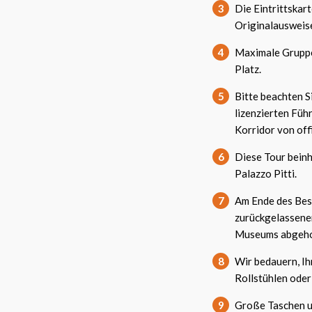
3
Die Eintrittskart
Originalausweis
4
Maximale Gruppe
Platz.
5
Bitte beachten S
lizenzierten Füh
Korridor von off
6
Diese Tour beinh
Palazzo Pitti.
7
Am Ende des Besu
zurückgelassene
Museums abgeho
8
Wir bedauern, Ih
Rollstühlen oder
9
Große Taschen un