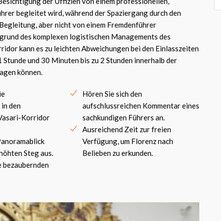
 Besichtigung der Uffizien von einem professionellen,
hrer begleitet wird, während der Spaziergang durch den
 Begleitung, aber nicht von einem Fremdenführer
fgrund des komplexen logistischen Managements des
idor kann es zu leichten Abweichungen bei den Einlasszeiten
 Stunde und 30 Minuten bis zu 2 Stunden innerhalb der
ragen können.
ie
Hören Sie sich den
in den
aufschlussreichen Kommentar eines
Vasari-Korridor
sachkundigen Führers an.
Ausreichend Zeit zur freien
Panoramablick
Verfügung, um Florenz nach
höhten Steg aus.
Belieben zu erkunden.
ie bezaubernden