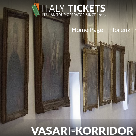
Home Page
Florenz
VASARI-KORRIDOR 