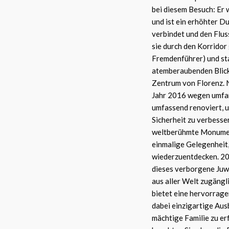
bei diesem Besuch: Er 
und ist ein erhöhter D
verbindet und den Flu
sie durch den Korridor
Fremdenführer) und st
atemberaubenden Blicke
Zentrum von Florenz. N
Jahr 2016 wegen umfan
umfassend renoviert, 
Sicherheit zu verbesse
weltberühmte Monument
einmalige Gelegenheit,
wiederzuentdecken. 200
dieses verborgene Juw
aus aller Welt zugäng
bietet eine hervorrage
dabei einzigartige Aus
mächtige Familie zu erf