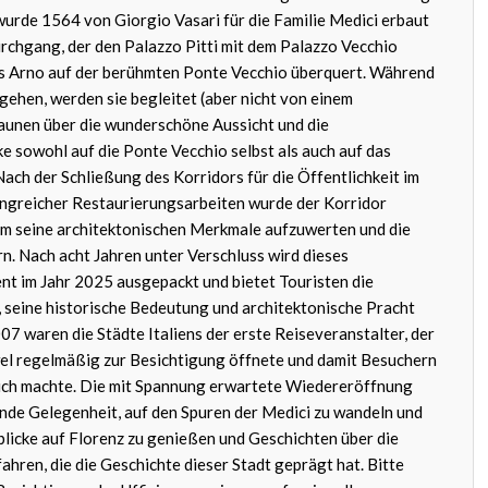
wurde 1564 von Giorgio Vasari für die Familie Medici erbaut
urchgang, der den Palazzo Pitti mit dem Palazzo Vecchio
ss Arno auf der berühmten Ponte Vecchio überquert. Während
 gehen, werden sie begleitet (aber nicht von einem
aunen über die wunderschöne Aussicht und die
 sowohl auf die Ponte Vecchio selbst als auch auf das
ach der Schließung des Korridors für die Öffentlichkeit im
greicher Restaurierungsarbeiten wurde der Korridor
um seine architektonischen Merkmale aufzuwerten und die
rn. Nach acht Jahren unter Verschluss wird dieses
 im Jahr 2025 ausgepackt und bietet Touristen die
 seine historische Bedeutung und architektonische Pracht
7 waren die Städte Italiens der erste Reiseveranstalter, der
el regelmäßig zur Besichtigung öffnete und damit Besuchern
lich machte. Die mit Spannung erwartete Wiedereröffnung
nde Gelegenheit, auf den Spuren der Medici zu wandeln und
blicke auf Florenz zu genießen und Geschichten über die
ahren, die die Geschichte dieser Stadt geprägt hat. Bitte