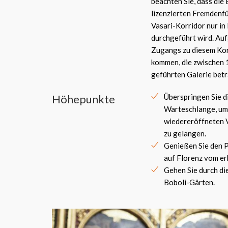
beachten Sie, dass die
lizenzierten Fremdenfü
Vasari-Korridor nur in
durchgeführt wird. Au
Zugangs zu diesem Korr
kommen, die zwischen 1
geführten Galerie bet
Höhepunkte
Überspringen Sie d
Warteschlange, um 
wiedereröffneten 
zu gelangen.
Genießen Sie den 
auf Florenz vom er
Gehen Sie durch d
Boboli-Gärten.