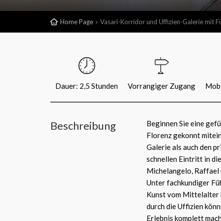
Home Page
Vasari-Korridor und Uffizien-Galerie mit 
Dauer: 2,5 Stunden
Vorrangiger Zugang
Mobi
Beschreibung
Beginnen Sie eine gefü
Florenz gekonnt mitein
Galerie als auch den p
schnellen Eintritt in d
Michelangelo, Raffael 
Unter fachkundiger Füh
Kunst vom Mittelalter 
durch die Uffizien könn
Erlebnis komplett mach