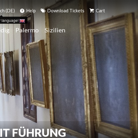
ch (DE)
Help
Download Tickets
Cart
r language!
dig
Palermo
Sizilien
MIT FÜHRUNG