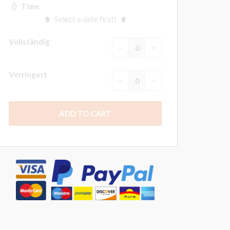
Time
Select a date first!
Vollständig
Verringert
ADD TO CART