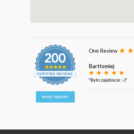
One Review
Bartłomiej
"Było zajebiscie :-)"
WHAT MEANS?