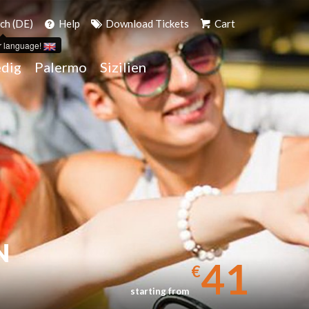
ch (DE)
Help
Download Tickets
Cart
r language!
dig
Palermo
Sizilien
N
41
€
starting from