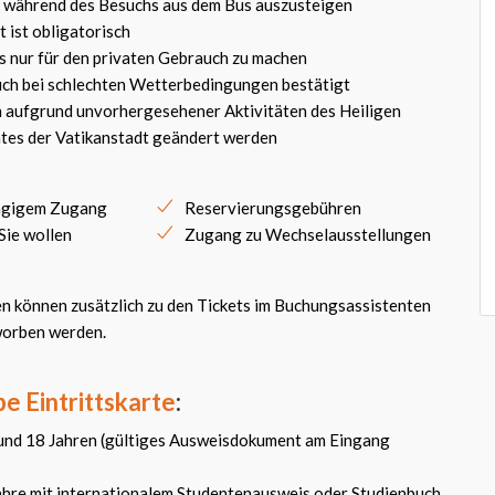
bt, während des Besuchs aus dem Bus auszusteigen
 ist obligatorisch
os nur für den privaten Gebrauch zu machen
uch bei schlechten Wetterbedingungen bestätigt
 aufgrund unvorhergesehener Aktivitäten des Heiligen
ates der Vatikanstadt geändert werden
angigem Zugang
Reservierungsgebühren
 Sie wollen
Zugang zu Wechselausstellungen
n können zusätzlich zu den Tickets im Buchungsassistenten
worben werden.
e Eintrittskarte
:
 und 18 Jahren (gültiges Ausweisdokument am Eingang
ahre mit internationalem Studentenausweis oder Studienbuch