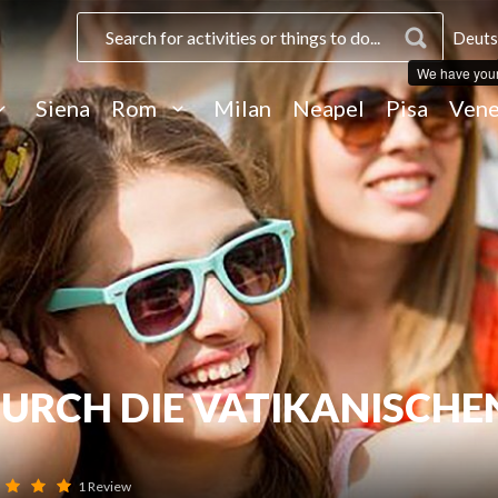
Deuts
We have you
Siena
Rom
Milan
Neapel
Pisa
Vene
URCH DIE VATIKANISCHE
1 Review