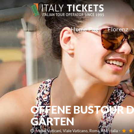
Home Page
Florenz
OFFENE BUSTOUR D
GÄRTEN
Musei Vaticani, Viale Vaticano, Roma, RM, Italia -