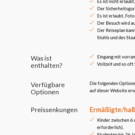
Es ist nicht erlau
Der Sicherheitsgurt
Es ist erlaubt, Fot
Der Besuch wird a
Der Reiseplan kann
Stuhls und des Sta
Was ist
Eingang mit vorr
enthalten?
Vollzeit und so oft
Verfügbare
Die folgenden Optione
Optionen
auf dieser Website er
Preissenkungen
Ermäßigte/halb
Kinder zwischen 6
erforderlich).
Studenten bis 26 J