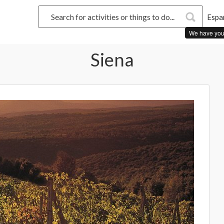
Espa
We have you
Siena