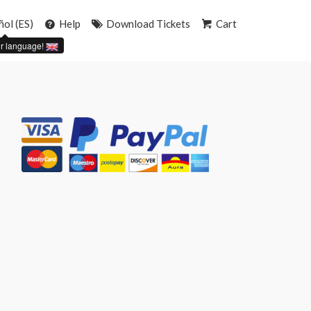
ñol (ES)
Help
Download Tickets
Cart
r language!