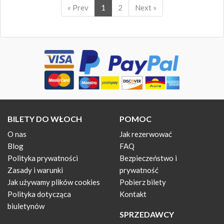
« Prev
1
2
Next »
BILETY DO WŁOCH
POMOC
O nas
Jak rezerwować
Blog
FAQ
Polityka prywatności
Bezpieczeństwo i
Zasady i warunki
prywatność
Jak używamy plików cookies
Pobierz bilety
Polityka dotycząca
Kontakt
biuletynów
SPRZEDAWCY