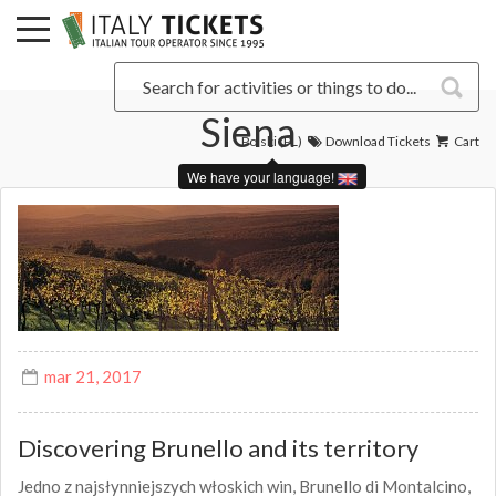
Siena
Polski (PL)
Download Tickets
Cart
We have your language!
mar 21, 2017
Discovering Brunello and its territory
Jedno z najsłynniejszych włoskich win, Brunello di Montalcino,