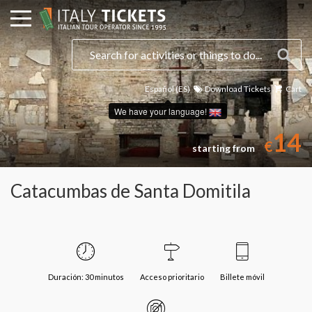
Español (ES)
Download Tickets
Cart
We have your language!
14
€
starting from
Catacumbas de Santa Domitila
Duración: 30 minutos
Acceso prioritario
Billete móvil