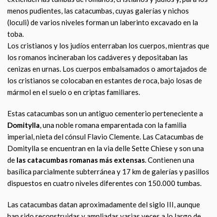
menos pudientes, las catacumbas, cuyas galerías y nichos
(loculi) de varios niveles forman un laberinto excavado en la
toba.
Los cristianos y los judíos enterraban los cuerpos, mientras que
los romanos incineraban los cadáveres y depositaban las
cenizas en urnas. Los cuerpos embalsamados o amortajados de
los cristianos se colocaban en estantes de roca, bajo losas de
mármol en el suelo o en criptas familiares.
Estas catacumbas son un antiguo cementerio perteneciente a
Domitylla
, una noble romana emparentada con la familia
imperial, nieta del cónsul Flavio Clemente. Las Catacumbas de
Domitylla se encuentran en la via delle Sette Chiese y son una
de
las catacumbas romanas más extensas
. Contienen una
basílica parcialmente subterránea y 17 km de galerías y pasillos
dispuestos en cuatro niveles diferentes con 150.000 tumbas.
Las catacumbas datan aproximadamente del siglo III, aunque
han sido reconstruidas y ampliadas varias veces a lo largo de