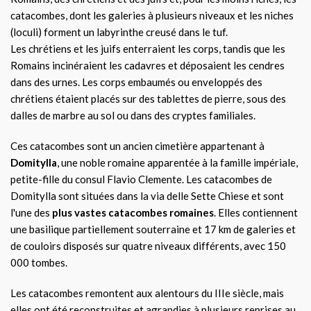
catacombes, dont les galeries à plusieurs niveaux et les niches
(loculi) forment un labyrinthe creusé dans le tuf.
Les chrétiens et les juifs enterraient les corps, tandis que les
Romains incinéraient les cadavres et déposaient les cendres
dans des urnes. Les corps embaumés ou enveloppés des
chrétiens étaient placés sur des tablettes de pierre, sous des
dalles de marbre au sol ou dans des cryptes familiales.
Ces catacombes sont un ancien cimetière appartenant à
Domitylla
, une noble romaine apparentée à la famille impériale,
petite-fille du consul Flavio Clemente. Les catacombes de
Domitylla sont situées dans la via delle Sette Chiese et sont
l'une des
plus vastes catacombes romaines
. Elles contiennent
une basilique partiellement souterraine et 17 km de galeries et
de couloirs disposés sur quatre niveaux différents, avec 150
000 tombes.
Les catacombes remontent aux alentours du IIIe siècle, mais
elles ont été reconstruites et agrandies à plusieurs reprises au