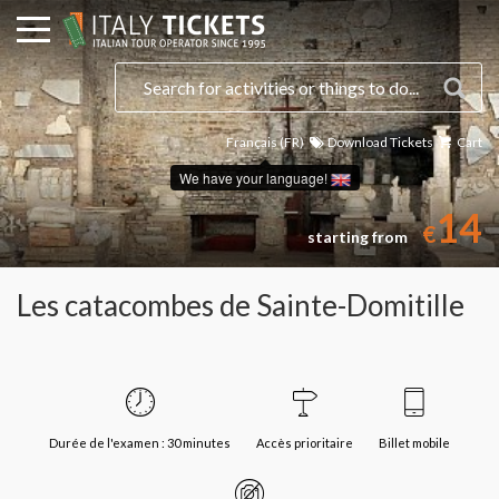
Français (FR)
Download Tickets
Cart
We have your language!
14
€
starting from
Les catacombes de Sainte-Domitille
Durée de l'examen : 30 minutes
Accès prioritaire
Billet mobile