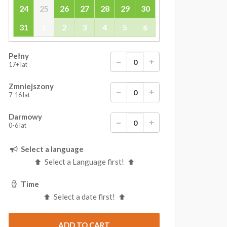
24
25
26
27
28
29
30
31
1
2
3
4
5
6
Pełny
17+ lat
Zmniejszony
7-16 lat
Darmowy
0-6 lat
Select a language
Select a Language first!
Time
Select a date first!
ADD TO CART