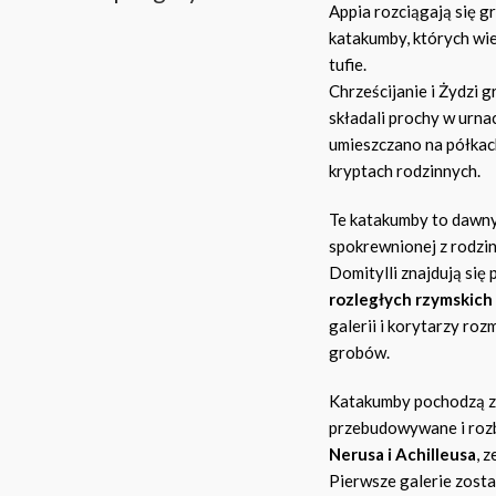
Appia rozciągają się g
katakumby, których wie
tufie.
Chrześcijanie i Żydzi g
składali prochy w urna
umieszczano na półkac
kryptach rodzinnych.
Te katakumby to dawny
spokrewnionej z rodzi
Domitylli znajdują się 
rozległych rzymskic
galerii i korytarzy ro
grobów.
Katakumby pochodzą z o
przebudowywane i roz
Nerusa i Achilleusa
, 
Pierwsze galerie zosta