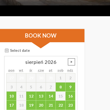
BOOK NOW
Select date
sierpień
2026
undefined
pon
wt
śr
czw
pt
sob
ndz
27
28
29
30
31
1
2
3
4
5
6
7
8
9
10
11
12
13
14
15
16
17
18
19
20
21
22
23