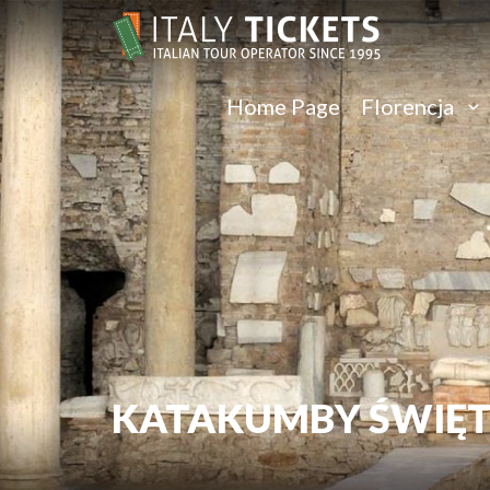
Home Page
Florencja
KATAKUMBY ŚWIĘT