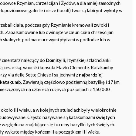
robowce Rzymian, chrześcijan i Żydów, a dla mniej zamożnych
lopoziomowe galerie i nisze (loculi) tworzą labirynt wykuty w
rzebali ciała, podczas gdy Rzymianie kremowali zwłoki i
ch. Zabalsamowane lub owinięte w całun ciała chrześcijan
h skalnych, pod marmurowymi płytami w podłodze lub w
 cmentarz należący do
Domitylli
, rzymskiej szlachcianki
ną cesarską, wnuczki konsula Flavio Clemente. Katakumby
przy via delle Sette Chiese i są jednymi z
najbardziej
h katakumb
. Zawierają częściowo podziemną bazylikę i 17 km
zmieszczonych na czterech różnych poziomach z 150 000
koło III wieku, a w kolejnych stuleciach były wielokrotnie
budowywane. Często nazywane są katakumbami
świętych
ze względu na znajdujące się tu ruiny bazyliki tych świętych.
ły wykute między końcem II a początkiem III wieku.