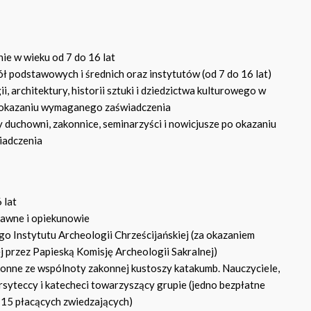
ie w wieku od 7 do 16 lat
ł podstawowych i średnich oraz instytutów (od 7 do 16 lat)
i, architektury, historii sztuki i dziedzictwa kulturowego w
o okazaniu wymaganego zaświadczenia
y duchowni, zakonnice, seminarzyści i nowicjusze po okazaniu
adczenia
 lat
awne i opiekunowie
go Instytutu Archeologii Chrześcijańskiej (za okazaniem
j przez Papieską Komisję Archeologii Sakralnej)
akonne ze wspólnoty zakonnej kustoszy katakumb. Nauczyciele,
yteccy i katecheci towarzyszący grupie (jedno bezpłatne
 15 płacących zwiedzających)