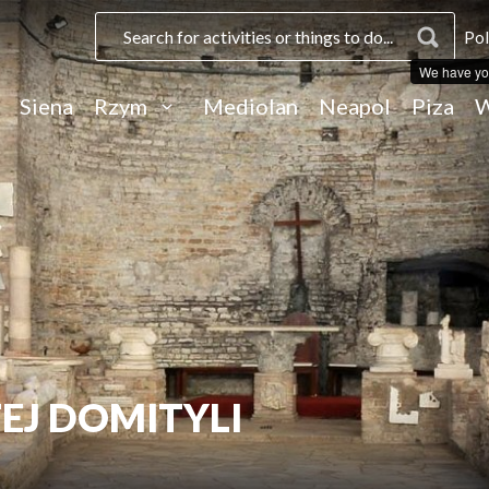
Pol
We have yo
Siena
Rzym
Mediolan
Neapol
Piza
W
EJ DOMITYLI