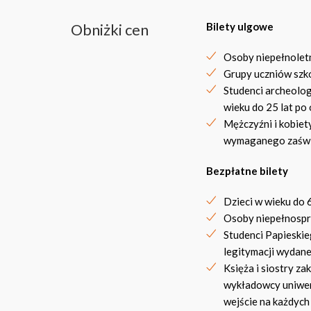
Obniżki cen
Bilety ulgowe
Osoby niepełnoletn
Grupy uczniów szkó
Studenci archeologi
wieku do 25 lat p
Mężczyźni i kobiet
wymaganego zaświ
Bezpłatne bilety
Dzieci w wieku do 6
Osoby niepełnospr
Studenci Papieskie
legitymacji wydane
Księża i siostry z
wykładowcy uniwers
wejście na każdych