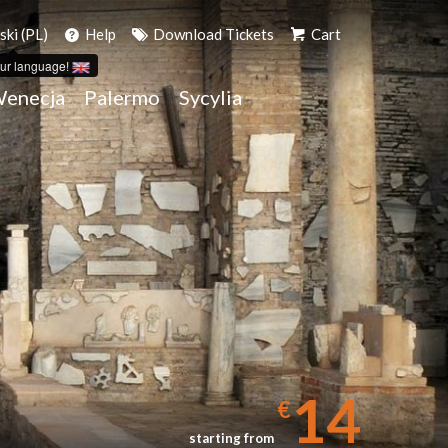
ski (PL)
Help
Download Tickets
Cart
ur language!
enecja
Palermo
Sycylia
14
€
starting from