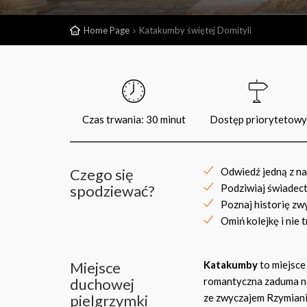
Home Page
Katakumby świętej Domityli
Czas trwania: 30 minut
Dostęp priorytetowy
Czego się
Odwiedź jedną z na
spodziewać?
Podziwiaj świadec
Poznaj historię zw
Omiń kolejkę i nie 
Miejsce
Katakumby
to miejsce
duchowej
romantyczna zaduma na
pielgrzymki
ze zwyczajem Rzymiani