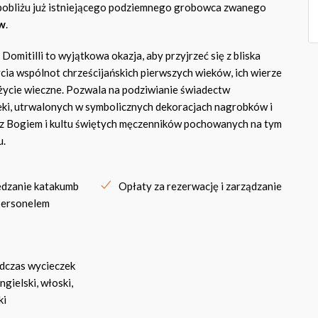
pobliżu już istniejącego podziemnego grobowca zwanego
w
.
omitilli to wyjątkowa okazja, aby przyjrzeć się z bliska
ia wspólnot chrześcijańskich pierwszych wieków, ich wierze
życie wieczne. Pozwala na podziwianie świadectw
ki, utrwalonych w symbolicznych dekoracjach nagrobków i
 z Bogiem i kultu świętych męczenników pochowanych na tym
u.
edzanie katakumb
Opłaty za rezerwację i zarządzanie
personelem
odczas wycieczek
gielski, włoski,
ki