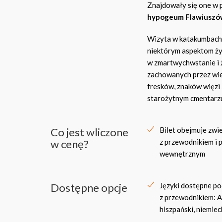
Znajdowały się one w 
hypogeum Flawiuszó
Wizyta w katakumbach D
niektórym aspektom życ
w zmartwychwstanie i 
zachowanych przez wie
fresków, znaków więzi
starożytnym cmentarz
Co jest wliczone
Bilet obejmuje zwi
w cenę?
z przewodnikiem i 
wewnętrznym
Dostępne opcje
Języki dostępne p
z przewodnikiem: An
hiszpański, niemiec