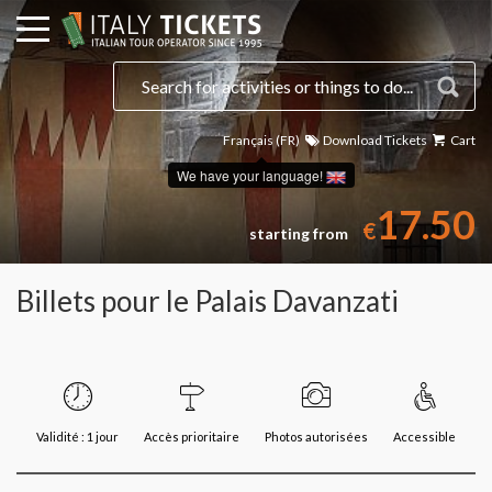
Français (FR)
Download Tickets
Cart
We have your language!
17.50
€
starting from
Billets pour le Palais Davanzati
Validité : 1 jour
Accès prioritaire
Photos autorisées
Accessible