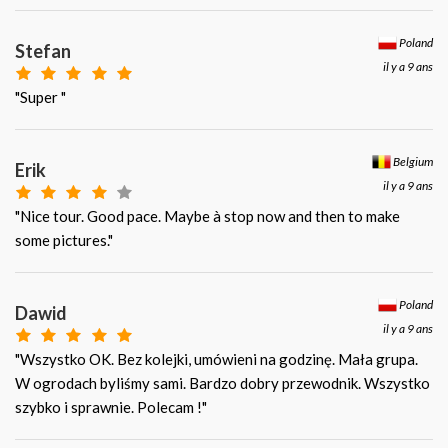
Poland
Stefan
il y a 9 ans
"Super "
Belgium
Erik
il y a 9 ans
"Nice tour. Good pace. Maybe à stop now and then to make
some pictures."
Poland
Dawid
il y a 9 ans
"Wszystko OK. Bez kolejki, umówieni na godzinę. Mała grupa.
W ogrodach byliśmy sami. Bardzo dobry przewodnik. Wszystko
szybko i sprawnie. Polecam !"