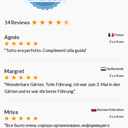
14 Reviews
France
Agnès
il y a 8 ans
"Tutto era perfetto. Complimenti alla guida"
Netherlands
Margret
il y a 8 ans
"Wunderbare Gärten. Tolle Führung. Ich war zum 3. Mal in den
Gärten und es war die beste Führung."
Russian Federation
Mriya
il y a 8 ans
"Все было очень хорошо организовано, информация о