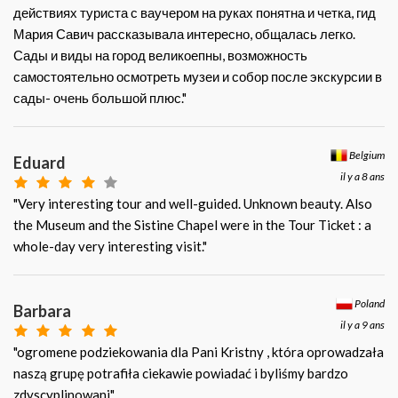
действиях туриста с ваучером на руках понятна и четка, гид
Мария Савич рассказывала интересно, общалась легко.
Сады и виды на город великоепны, возможность
самостоятельно осмотреть музеи и собор после экскурсии в
сады- очень большой плюс."
Belgium
Eduard
il y a 8 ans
"Very interesting tour and well-guided. Unknown beauty. Also
the Museum and the Sistine Chapel were in the Tour Ticket : a
whole-day very interesting visit."
Poland
Barbara
il y a 9 ans
"ogromene podziekowania dla Pani Kristny , która oprowadzała
naszą grupę potrafiła ciekawie powiadać i byliśmy bardzo
zdyscyplinowani"