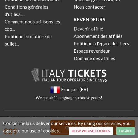
Conditions générales
Nous contacter
d'utilisa...
REVENDEURS
Comment nous utilisons les
Devenir affilié
coo...
Abonnement des affiliés
Politique en matière de
Politique à l'égard des tiers
bullet...
Espace revendeur
Domaine des affiliés
Français (FR)
We speak 11 languages, choose yours!
© 2026 New Globus Viaggi s.r.l. - All rights reserved - VAT IT04690350485 -
Cookies help us deliver our services. By using our services, you
starting from
Italian Chamber of Commerce n. 470865 - Cap. Soc. € 10.400 i.v.
CHECK AVAILABILITY
€
39
agree to our use of cookies.
HOW WE USE COOKIES
I AGREE