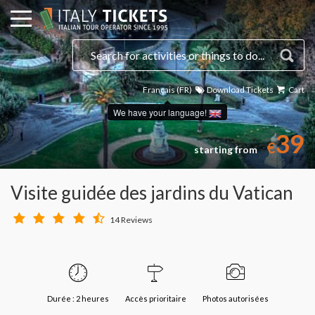
Français (FR)
Download Tickets
Cart
We have your language!
39
€
starting from
Visite guidée des jardins du Vatican
14 Reviews
Durée : 2 heures
Accès prioritaire
Photos autorisées