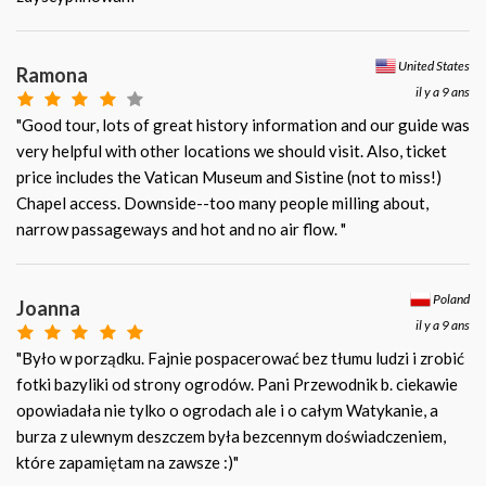
United States
Ramona
il y a 9 ans
"Good tour, lots of great history information and our guide was
very helpful with other locations we should visit. Also, ticket
price includes the Vatican Museum and Sistine (not to miss!)
Chapel access. Downside--too many people milling about,
narrow passageways and hot and no air flow. "
Poland
Joanna
il y a 9 ans
"Było w porządku. Fajnie pospacerować bez tłumu ludzi i zrobić
fotki bazyliki od strony ogrodów. Pani Przewodnik b. ciekawie
opowiadała nie tylko o ogrodach ale i o całym Watykanie, a
burza z ulewnym deszczem była bezcennym doświadczeniem,
które zapamiętam na zawsze :)"