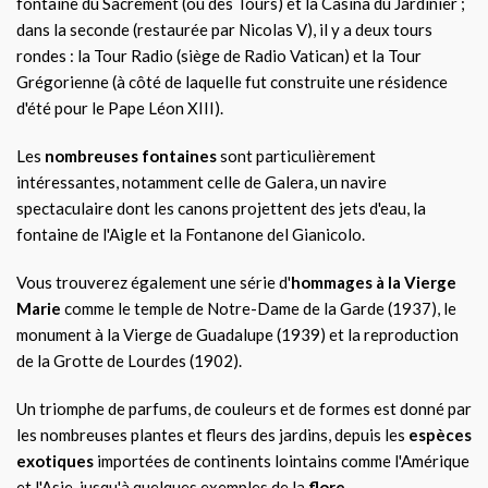
fontaine du Sacrement (ou des Tours) et la Casina du Jardinier ;
dans la seconde (restaurée par Nicolas V), il y a deux tours
rondes : la Tour Radio (siège de Radio Vatican) et la Tour
Grégorienne (à côté de laquelle fut construite une résidence
d'été pour le Pape Léon XIII).
Les
nombreuses fontaines
sont particulièrement
intéressantes, notamment celle de Galera, un navire
spectaculaire dont les canons projettent des jets d'eau, la
fontaine de l'Aigle et la Fontanone del Gianicolo.
Vous trouverez également une série d'
hommages à la Vierge
Marie
comme le temple de Notre-Dame de la Garde (1937), le
monument à la Vierge de Guadalupe (1939) et la reproduction
de la Grotte de Lourdes (1902).
Un triomphe de parfums, de couleurs et de formes est donné par
les nombreuses plantes et fleurs des jardins, depuis les
espèces
exotiques
importées de continents lointains comme l'Amérique
et l'Asie, jusqu'à quelques exemples de la
flore