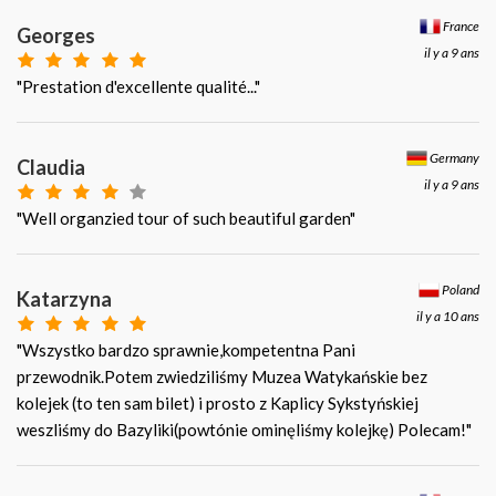
France
Georges
il y a 9 ans
"Prestation d'excellente qualité..."
Germany
Claudia
il y a 9 ans
"Well organzied tour of such beautiful garden"
Poland
Katarzyna
il y a 10 ans
"Wszystko bardzo sprawnie,kompetentna Pani
przewodnik.Potem zwiedziliśmy Muzea Watykańskie bez
kolejek (to ten sam bilet) i prosto z Kaplicy Sykstyńskiej
weszliśmy do Bazyliki(powtónie ominęliśmy kolejkę) Polecam!"