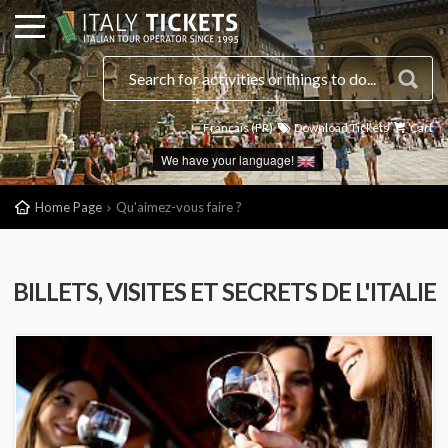
Français (FR)
Download Tickets
Cart
We have your language!
Home Page
Qu'aimez-vous faire ?
BILLETS, VISITES ET SECRETS DE L'ITALIE