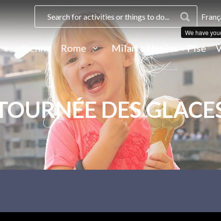
Franç
We have you
Sienne
Rome
Milan
Naples
Pise
V
TOURNÉE DES GLACE