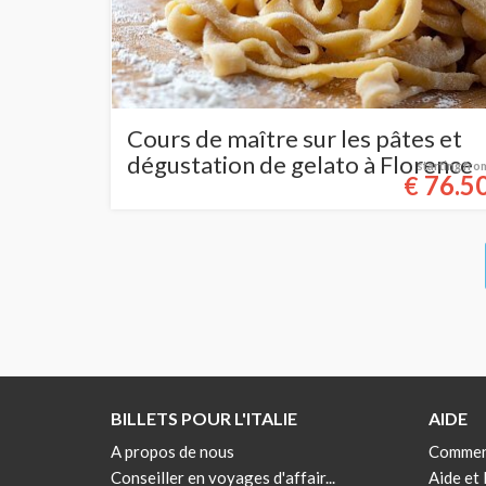
Cours de maître sur les pâtes et
dégustation de gelato à Florence
starting fro
76.5
€
BILLETS POUR L'ITALIE
AIDE
A propos de nous
Commen
Conseiller en voyages d'affair...
Aide et