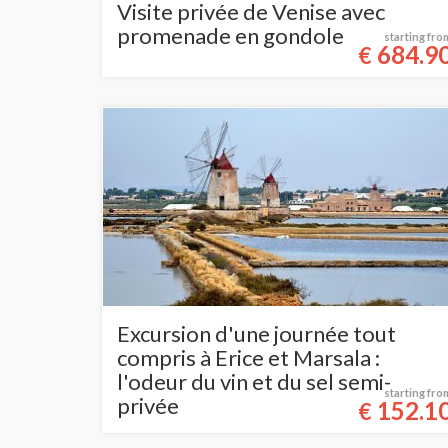
Visite privée de Venise avec
promenade en gondole
starting fro
684.9
€
Excursion d'une journée tout
compris à Erice et Marsala :
l'odeur du vin et du sel semi-
starting fro
privée
152.1
€