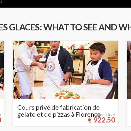
es
S GLACES: WHAT TO SEE AND WH
Cours privé de fabrication de
gelato et de pizzas à Florence
m
starting from
0
922.50
€