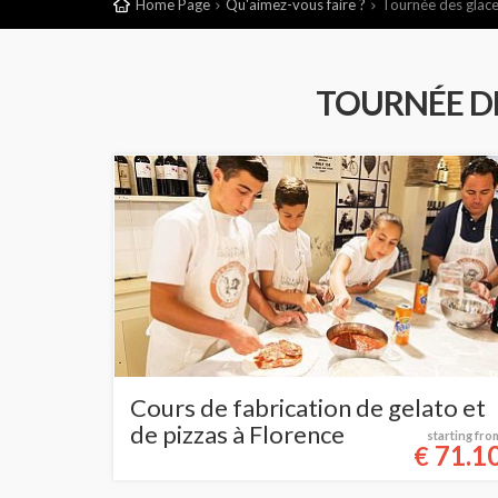
Home Page
Qu'aimez-vous faire ?
Tournée des glac
TOURNÉE DE
Cours de fabrication de gelato et
de pizzas à Florence
starting fro
71.1
€