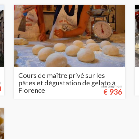
Cours de maître privé sur les
pâtes et dégustation de gelato à
m
0
starting from
Florence
936
€