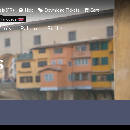
ais (FR)
Help
Download Tickets
Cart
r language!
enise
Palerme
Sicile
S