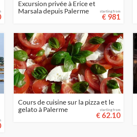
Excursion privée à Erice et
Marsala depuis Palerme
m
starting from
0
981
€
Cours de cuisine sur la pizza et le
gelato à Palerme
starting from
62.10
€
m
0