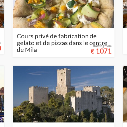
Cours privé de fabrication de
gelato et de pizzas dans le centre
m
0
starting from
de Mila
1071
€