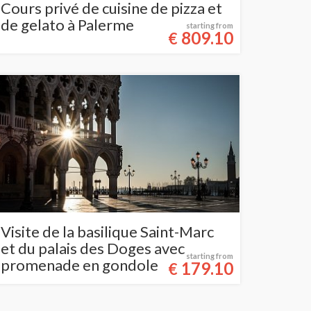
Cours privé de cuisine de pizza et
de gelato à Palerme
starting from
809.10
€
Visite de la basilique Saint-Marc
et du palais des Doges avec
starting from
promenade en gondole
179.10
€