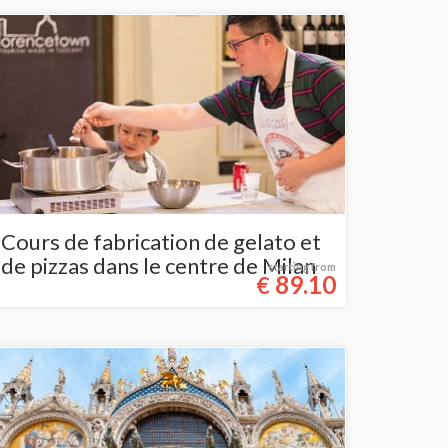
Cours de fabrication de gelato et
de pizzas dans le centre de Milan
starting from
89.10
€