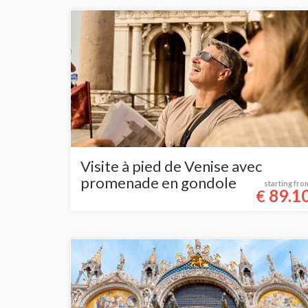
Visite à pied de Venise avec
promenade en gondole
starting fro
89.1
€