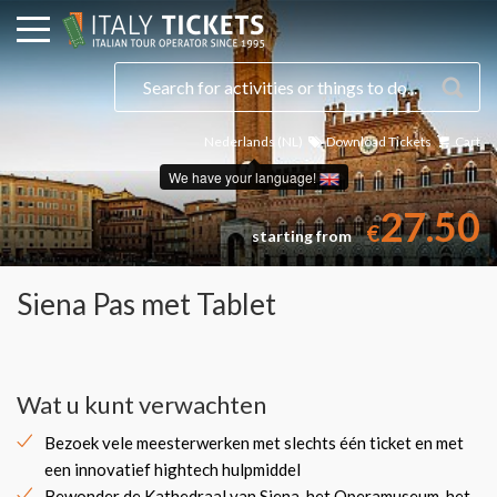
Nederlands (NL)
Download Tickets
Cart
We have your language!
27.50
€
starting from
Siena Pas met Tablet
Wat u kunt verwachten
Bezoek vele meesterwerken met slechts één ticket en met
een innovatief hightech hulpmiddel
Bewonder de Kathedraal van Siena, het Operamuseum, het