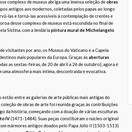
sse complexo de museus abriga uma imensa seleção de
obras
pos antigos aos modernos, coletadas pelos papas ao longo
rvá-las e torná-las acessíveis à contemplação de crentes e
 coroa desse complexo de museus está escondida no final de
ela Sistina, com a lendária
pintura mural de Michelangelo
de visitantes por ano, os Museus do Vaticano e a Capela
 destinos mais populares da Europa. Graças às
aberturas
odas as sextas-feiras, de 20 de abril a 26 de outubro), agora é
m uma atmosfera mais íntima, descontraída e evocativa.
estão entre as galerias de arte públicas mais antigas do
coleção de obras de arte foi reunida graças às contribuições
go da história, começando com a doação de várias esculturas
to IV
(1471-1484). Suas peças constituíram o núcleo original
com mármores antigos doados pelo Papa Júlio II (1503-1513)