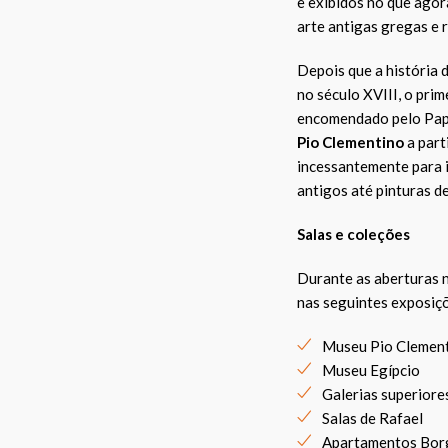
e exibidos no que agor
arte antigas gregas e
Depois que a história 
no século XVIII, o pri
encomendado pelo Papa
Pio Clementino
a part
incessantemente para i
antigos até pinturas d
Salas e coleções
Durante as aberturas 
nas seguintes exposiç
Museu Pio Clemen
Museu Egípcio
Galerias superiore
Salas de Rafael
Apartamentos Borg