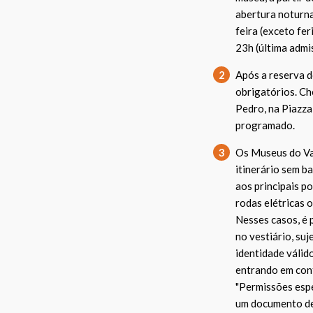
abertura noturna
feira (exceto fer
23h (última adm
2
Após a reserva d
obrigatórios. Ch
Pedro, na Piazza
programado.
3
Os Museus do Vat
itinerário sem b
aos principais p
rodas elétricas 
Nesses casos, é 
no vestiário, su
identidade válid
entrando em con
"Permissões espe
um documento de 