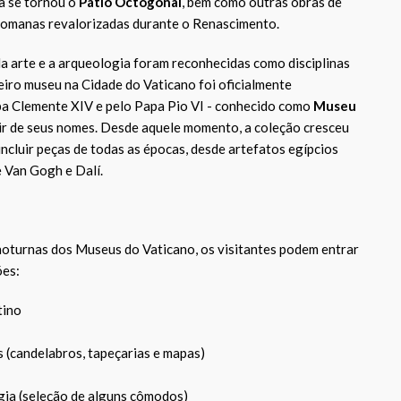
a se tornou o
Pátio Octogonal
, bem como outras obras de
 romanas revalorizadas durante o Renascimento.
da arte e a arqueologia foram reconhecidas como disciplinas
meiro museu na Cidade do Vaticano foi oficialmente
 Clemente XIV e pelo Papa Pio VI - conhecido como
Museu
ir de seus nomes. Desde aquele momento, a coleção cresceu
ncluir peças de todas as épocas, desde artefatos egípcios
e Van Gogh e Dalí.
noturnas dos Museus do Vaticano, os visitantes podem entrar
ões:
tino
s (candelabros, tapeçarias e mapas)
ia (seleção de alguns cômodos)