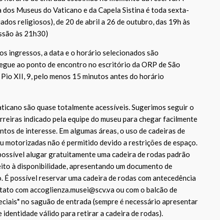
 dos Museus do Vaticano e da Capela Sistina é toda sexta-
iados religiosos), de 20 de abril a 26 de outubro, das 19h às
issão às 21h30)
os ingressos, a data e o horário selecionados são
egue ao ponto de encontro no escritório da ORP de São
 Pio XII, 9, pelo menos 15 minutos antes do horário
icano são quase totalmente acessíveis. Sugerimos seguir o
arreiras indicado pela equipe do museu para chegar facilmente
ontos de interesse. Em algumas áreas, o uso de cadeiras de
ou motorizadas não é permitido devido a restrições de espaço.
possível alugar gratuitamente uma cadeira de rodas padrão
jeito à disponibilidade, apresentando um documento de
o. É possível reservar uma cadeira de rodas com antecedência
tato com accoglienza.musei@scv.va ou com o balcão de
ciais" no saguão de entrada (sempre é necessário apresentar
identidade válido para retirar a cadeira de rodas).