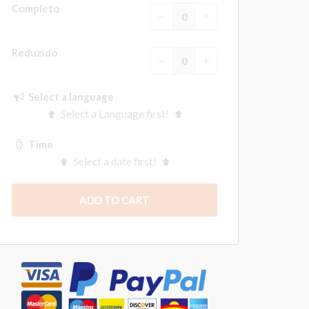
Completo
Reduzido
Select a language
Select a Language first!
Time
Select a date first!
ADD TO CART