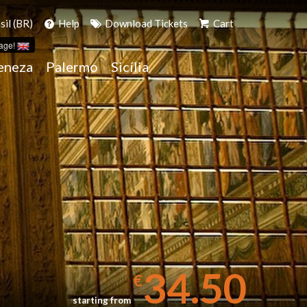
il (BR)
Help
Download Tickets
Cart
age!
eneza
Palermo
Sicília
34.50
€
starting from