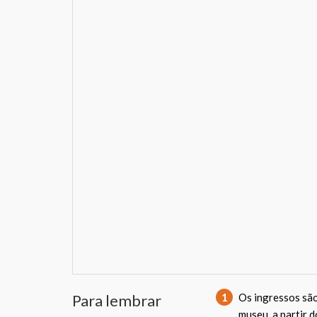
Para lembrar
1
Os ingressos são
museu, a partir 