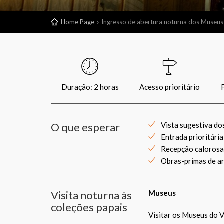
Home Page
Ingresso de abertura noturna dos Museus 
Duração: 2 horas
Acesso prioritário
O que esperar
Vista sugestiva do
Entrada prioritária
Recepção calorosa 
Obras-primas de ar
Visita noturna às
Museus
coleções papais
Visitar os Museus do V