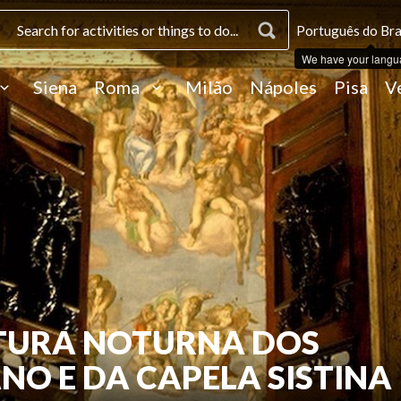
Português do Bras
We have your langu
Siena
Roma
Milão
Nápoles
Pisa
V
RTURA NOTURNA DOS
NO E DA CAPELA SISTINA