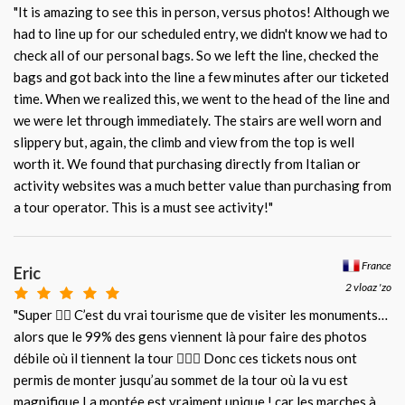
"It is amazing to see this in person, versus photos! Although we
had to line up for our scheduled entry, we didn't know we had to
check all of our personal bags. So we left the line, checked the
bags and got back into the line a few minutes after our ticketed
time. When we realized this, we went to the head of the line and
we were let through immediately. The stairs are well worn and
slippery but, again, the climb and view from the top is well
worth it. We found that purchasing directly from Italian or
activity websites was a much better value than purchasing from
a tour operator. This is a must see activity!"
France
Eric
2 vloaz 'zo
"Super 👍🏼 C’est du vrai tourisme que de visiter les monuments…
alors que le 99% des gens viennent là pour faire des photos
débile où il tiennent la tour 🤦🏻‍♂️ Donc ces tickets nous ont
permis de monter jusqu’au sommet de la tour où la vu est
magnifique La montée est vraiment unique ! car les marches à