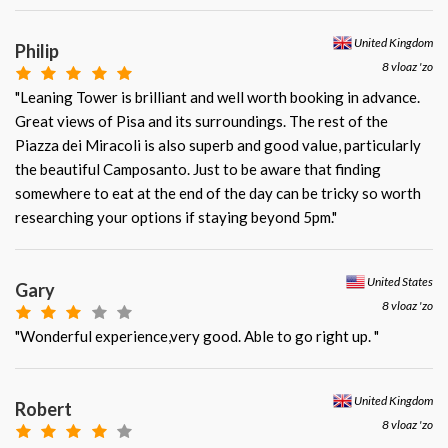
United Kingdom
Philip
8 vloaz 'zo
"Leaning Tower is brilliant and well worth booking in advance.
Great views of Pisa and its surroundings. The rest of the
Piazza dei Miracoli is also superb and good value, particularly
the beautiful Camposanto. Just to be aware that finding
somewhere to eat at the end of the day can be tricky so worth
researching your options if staying beyond 5pm."
United States
Gary
8 vloaz 'zo
"Wonderful experience,very good. Able to go right up. "
United Kingdom
Robert
8 vloaz 'zo