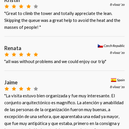
Kristin
8 vloaz 'zo
"Great to climb the tower and totally appreciate the lean.
Skipping the queue was a great help to avoid the heat and the
masses of people! "
Czech Republic
Renata
8 vloaz 'zo
"all was without problems and we could enjoy our trip"
Spain
Jaime
8 vloaz 'zo
"La visita estuvo bien organizada y fue muy interesante. El
conjunto arquitectónico es magnífico. La atención y amabilidad
de las personas de la organización fueron muy buenas, a
excepción de una señora, que aparentaba una edad ya mayor,
que fue muy antipática y que estaba, primero en la consigna y