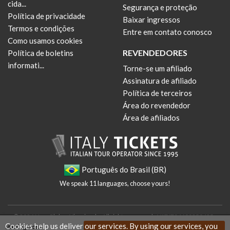
cida...
Segurança e proteção
Política de privacidade
Baixar ingressos
Termos e condições
Entre em contato conosco
Como usamos cookies
REVENDEDORES
Política de boletins
informati...
Torne-se um afiliado
Assinatura de afiliado
Política de terceiros
Área do revendedor
Área de afiliados
Português do Brasil (BR)
We speak 11 languages, choose yours!
© 2026 New Globus Viaggi s.r.l. - All rights reserved - VAT IT04690350485 -
Cookies help us deliver our services. By using our services, you
starting from
Italian Chamber of Commerce n. 470865 - Cap. Soc. € 10.400 i.v.