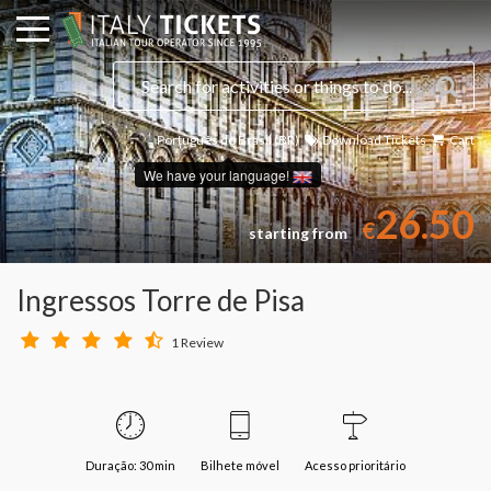
Português do Brasil (BR)
Download Tickets
Cart
We have your language!
26.50
€
starting from
Ingressos Torre de Pisa
1 Review
Duração: 30 min
Bilhete móvel
Acesso prioritário