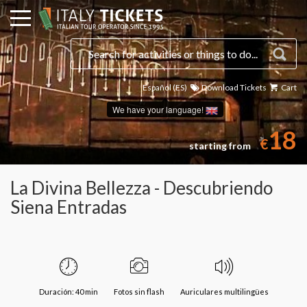
Español (ES)
Download Tickets
Cart
We have your language!
18
€
starting from
La Divina Bellezza - Descubriendo
Siena Entradas
Duración: 40 min
Fotos sin flash
Auriculares multilingües