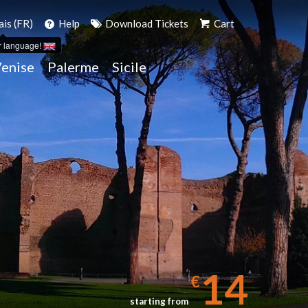
ais (FR)
Help
Download Tickets
Cart
r language!
enise
Palerme
Sicile
14
€
starting from