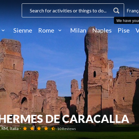
Franç
We have you
Sienne
Rome
Milan
Naples
Pise
V
 THERMES DE CARACALLA
 RM, Italia -
10 Reviews