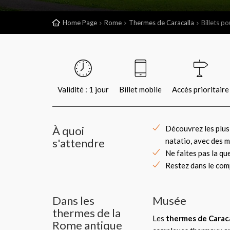
Home Page
Rome
Thermes de Caracalla
Billets p
Validité : 1 jour
Billet mobile
Accès prioritaire
À quoi
Découvrez les plus 
s'attendre
natatio, avec des 
Ne faites pas la qu
Restez dans le com
Dans les
Musée
thermes de la
Les
thermes de Caraca
Rome antique