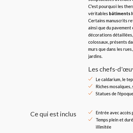
C'est pourquoi les the
véritables
bâtiments 
Certains manuscrits re
ainsi que du pavement 
décorations détaillées,
colossaux, présents da
murs que dans les rues,
jardins.
Les chefs-d'œu
Le caldarium, le tep
Riches mosaïques, 
Statues de l'époqu
Ce qui est inclus
Entrée avec accès p
Temps plein et dur
illimitée