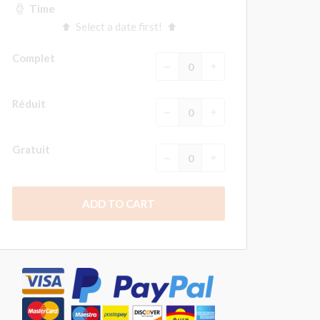
Time
Select a date first!
Complet
Réduit
Gratuit
ADD TO CART