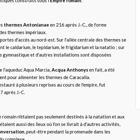
iques construits sous l'
Empire romain
.
es
thermes Antonianae
en 216 après J.-C., de forme
 des thermes impériaux.
ortes d'accès au nord-est. Sur l'allée centrale des thermes se
 le caldarium, le tepidarium, le frigidarium et la natatio ; sur
de gymnastique et d'autres installations sont disposées
de l'aqueduc Aqua Marcia,
Acqua Anthonys
en fait, a été
ent pour alimenter les thermes de Caracalla.
stauré à plusieurs reprises au cours de l'empire, fut
7 après J.-C.
 romain n'étaient pas seulement destinés à la natation et aux
étaient aussi des lieux où l'on se livrait à d'autres activités,
onversation
, peut-être pendant la promenade dans les
du complexe.