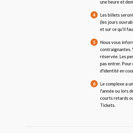
une heure et dem
4
Les billets seron
(les jours ouvrab
et sur ce qu'il fa
5
Nous vous inform
contraignantes. V
réservée. Les pe
pas entrer. Pour 
d'identité en cour
6
Le complexe a un
l'année ou lors d
courts retards o
Tickets.