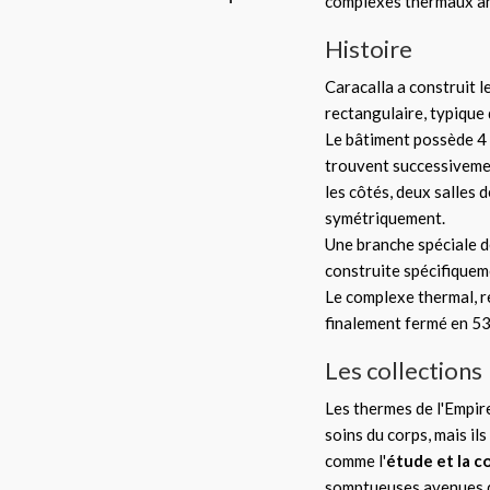
complexes thermaux ant
Histoire
Caracalla a construit l
rectangulaire, typique
Le bâtiment possède 4 p
trouvent successivement
les côtés, deux salles 
symétriquement.
Une branche spéciale 
construite spécifiquem
Le complexe thermal, re
finalement fermé en 53
Les collections
Les thermes de l'Empire
soins du corps, mais ils 
comme l'
étude et la c
somptueuses avenues 