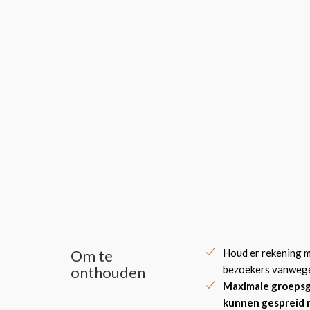
Om te
Houd er rekening m
onthouden
bezoekers vanwege 
Maximale groepsg
kunnen gespreid n