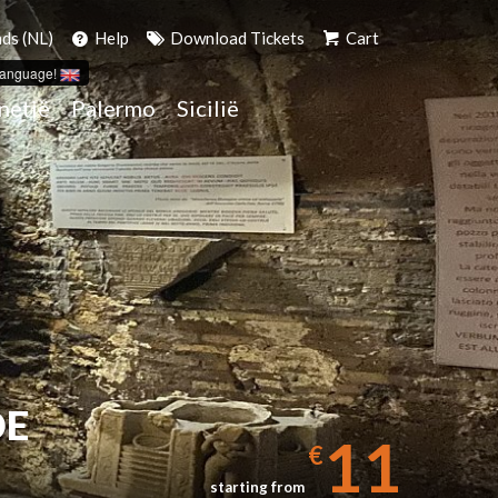
ds (NL)
Help
Download Tickets
Cart
language!
netië
Palermo
Sicilië
DE
11
€
starting from