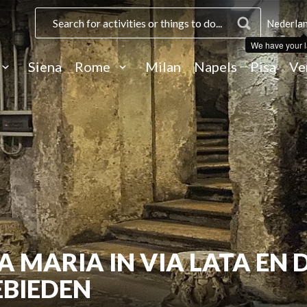
Nederlan
We have your 
Siena
Rome
Milan
Napels
Pisa
Ve
A MARIA IN VIA LATA EN 
BIEDEN