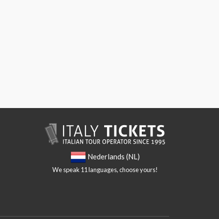
Nederlands (NL)
We speak 11 languages, choose yours!