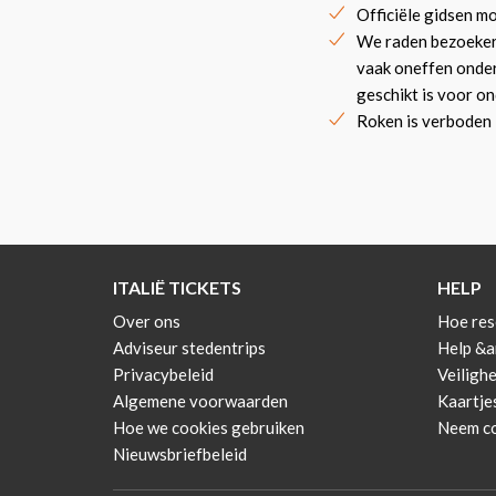
Officiële gidsen m
We raden bezoekers
vaak oneffen onderg
geschikt is voor o
Roken is verboden
ITALIË TICKETS
HELP
Over ons
Hoe res
Adviseur stedentrips
Help &
Privacybeleid
Veilighe
Algemene voorwaarden
Kaartje
Hoe we cookies gebruiken
Neem co
Nieuwsbriefbeleid