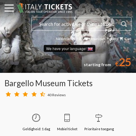
Nederlands (NL)
Download Tickets
Cart
We have your language!
25
€
starting from
Bargello Museum Tickets
40 Reviews
Geldigheid: 1 dag
Mobiel ticket
Prioritaire toegang