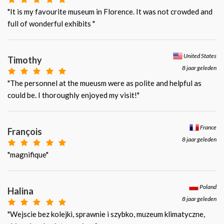
"It is my favourite museum in Florence. It was not crowded and
full of wonderful exhibits "
United States
Timothy
8 jaar geleden
"The personnel at the mueusm were as polite and helpful as
could be. I thoroughly enjoyed my visit!"
France
François
8 jaar geleden
"magnifique"
Poland
Halina
8 jaar geleden
"Wejscie bez kolejki, sprawnie i szybko, muzeum klimatyczne,