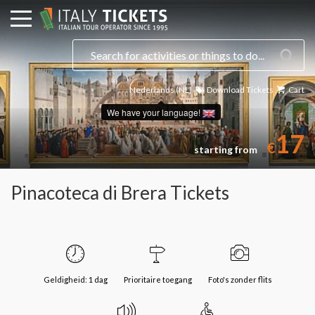
Nederlands (NL)
Download Tickets
Cart
We have your language!
17
€
starting from
Pinacoteca di Brera Tickets
Geldigheid: 1 dag
Prioritaire toegang
Foto's zonder flits