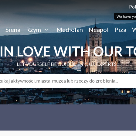
Pol
We have yo
Siena
Rzym
Mediolan
Neapol
Piza
W
 IN LOVE WITH OUR 
LET YOURSELF BE GUIDED BY OUR EXPERTS...