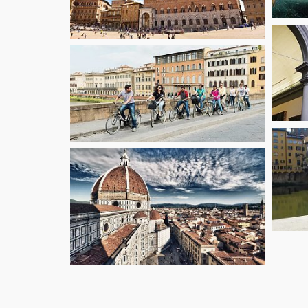
starting fr
40.5
€
starting fr
€
116.1