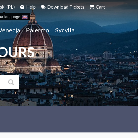
ski (PL)
Help
Download Tickets
Cart
ur language!
enecja
Palermo
Sycylia
TOURS