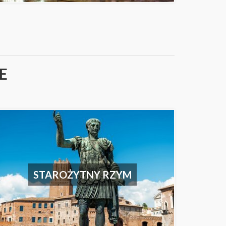
E
STAROŻYTNY RZYM