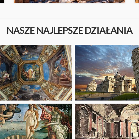
NASZE NAJLEPSZE DZIAŁANIA
om
starting from
47
€
om
starting from
89.10
€
6