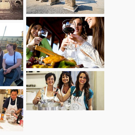
starting from
60
starting from
€
53.10
€
starting from
€
125.10
starting from
71.10
€