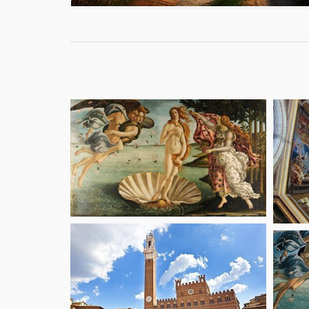
starting fr
36
€
starting fr
22.9
€