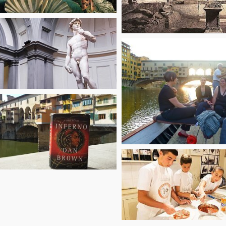
starting from
58.50
€
om
0
starting from
65
€
om
0