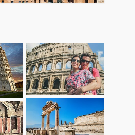
starting from
starting from
27
36
€
€
starting from
starting from
27
46
€
€