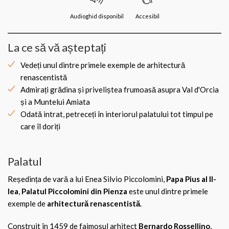
Audioghid disponibil
Accesibil
La ce să vă așteptați
Vedeți unul dintre primele exemple de arhitectură
renascentistă
Admirați grădina și priveliștea frumoasă asupra Val d'Orcia
și a Muntelui Amiata
Odată intrat, petreceți în interiorul palatului tot timpul pe
care îl doriți
Palatul
Reședința de vară a lui Enea Silvio Piccolomini,
Papa Pius al II-
lea
,
Palatul Piccolomini din Pienza
este unul dintre primele
exemple de
arhitectură renascentistă
.
Construit în 1459 de faimosul arhitect
Bernardo Rossellino
,