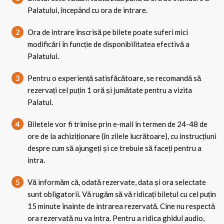
Palatului, începând cu ora de intrare.
2
Ora de intrare înscrisă pe bilete poate suferi mici
modificări în funcție de disponibilitatea efectivă a
Palatului.
3
Pentru o experiență satisfăcătoare, se recomandă să
rezervați cel puțin 1 oră și jumătate pentru a vizita
Palatul.
4
Biletele vor fi trimise prin e-mail în termen de 24-48 de
ore de la achiziționare (în zilele lucrătoare), cu instrucțiuni
despre cum să ajungeți și ce trebuie să faceți pentru a
intra.
5
Vă informăm că, odată rezervate, data și ora selectate
sunt obligatorii. Vă rugăm să vă ridicați biletul cu cel puțin
15 minute înainte de intrarea rezervată. Cine nu respectă
ora rezervată nu va intra. Pentru a ridica ghidul audio,