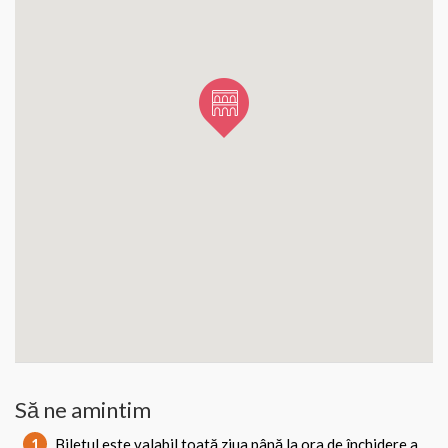
Să ne amintim
1
Biletul este valabil toată ziua până la ora de închidere a