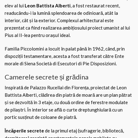
elev al lui
Leon Battista Alberti
, a fost restaurat recent,
readucându-i la lumină splendoarea de odinioară, atât la
interior, cât și la exterior. Complexul arhitectural este
prezentat ca fiind realizarea ambițiosului proiect umanist al lui
Pius al II-lea pentru orașul ideal.
Familia Piccolomini a locuit în palat până în 1962, când, prin
dispoziții testamentare, acesta a fost transferat către Ente
morale di Siena Società di Esecutori di Pie Disposizioni.
Camerele secrete și grădina
Inspirată de Palazzo Rucellai din Florența, proiectat de Leon
Battista Alberti, clădirea din piatră de moară are un plan pătrat
și se dezvoltă în 3 etaje, cu două ordine de ferestre modulate
de pilaștri. În interior se află o curte dreptunghiulară cu un
portic susținut de coloane de piatră.
Încăperile secrete
de la primul etaj (sufragerie, bibliotecă,