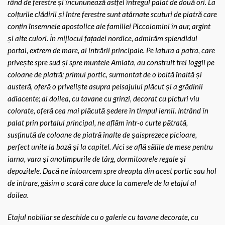
rând de ferestre și încununează astfel întregul palat de două ori. La
colțurile clădirii și între ferestre sunt atârnate scuturi de piatră care
conțin însemnele apostolice ale familiei Piccolomini în aur, argint
și alte culori. În mijlocul fațadei nordice, admirăm splendidul
portal, extrem de mare, al intrării principale. Pe latura a patra, care
privește spre sud și spre muntele Amiata, au construit trei loggii pe
coloane de piatră; primul portic, surmontat de o boltă înaltă și
austeră, oferă o priveliște asupra peisajului plăcut și a grădinii
adiacente; al doilea, cu tavane cu grinzi, decorat cu picturi viu
colorate, oferă cea mai plăcută ședere în timpul iernii. Intrând în
palat prin portalul principal, ne aflăm într-o curte pătrată,
susținută de coloane de piatră înalte de șaisprezece picioare,
perfect unite la bază și la capitel. Aici se află sălile de mese pentru
iarna, vara și anotimpurile de târg, dormitoarele regale și
depozitele. Dacă ne întoarcem spre dreapta din acest portic sau hol
de intrare, găsim o scară care duce la camerele de la etajul al
doilea.
Etajul nobiliar se deschide cu o galerie cu tavane decorate, cu