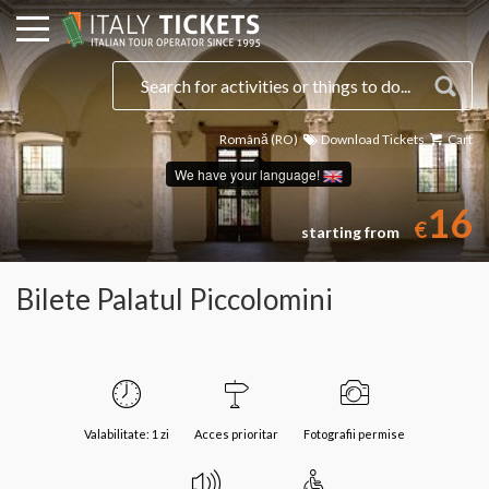
Română (RO)
Download Tickets
Cart
We have your language!
16
€
starting from
Bilete Palatul Piccolomini
Valabilitate: 1 zi
Acces prioritar
Fotografii permise