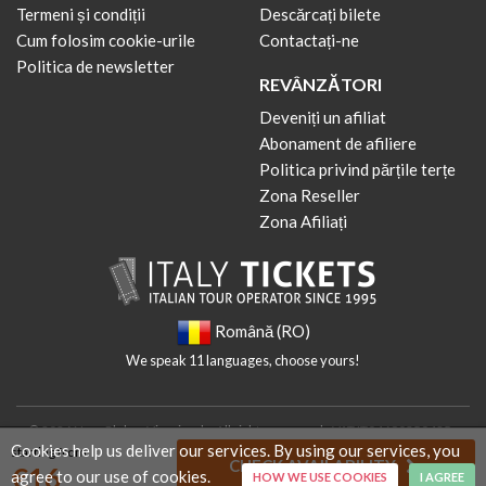
Termeni și condiții
Descărcați bilete
Cum folosim cookie-urile
Contactați-ne
Politica de newsletter
REVÂNZĂTORI
Deveniți un afiliat
Abonament de afiliere
Politica privind părțile terțe
Zona Reseller
Zona Afiliați
Română (RO)
We speak 11 languages, choose yours!
© 2026 New Globus Viaggi s.r.l. - All rights reserved - VAT IT04690350485 -
Cookies help us deliver our services. By using our services, you
starting from
Italian Chamber of Commerce n. 470865 - Cap. Soc. € 10.400 i.v.
CHECK AVAILABILITY
€
16
agree to our use of cookies.
HOW WE USE COOKIES
I AGREE