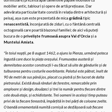
dormitoare) prezintă apartamentele papale mobilate cu
mobilier antic, tablouri și opere de artă prețioase. Dar
adevărata particularitate constă în relația dintre arhitectură și
peisaj, așa cum este prezentată de mica
grădină
tipic
renascentistă
, înconjurată de ziduri, cu o fântână centrală
octogonală care poartă blazonul familiei; de aici vă puteți
bucura de o
priveliște frumoasă asupra Val d'Orcia
și a
Muntelui Amiata
.
"În toiul nopții, pe 8 august 1462, a ajuns la Pienza, urmând poteca
îngustă care duce la piața orașului. Frumusețea austeră și
demnitatea acestor construcții l-au făcut să uite de gândurile și de
tulburarea pentru costurile exorbitante. Palatul este pătrat, înalt de
90 de metri de sus până jos, placat cu piatră și fin lucrat de dalta
pietrarului. Există două rânduri de ferestre, remarcabile prin
amploare și design, douăzeci și trei la număr pentru fiecare dintre
cele două etaje, și echidistante. Trei oameni în același timp puteau
privi de la fiecare fereastră, împărțită în trei părți de coloane zvelte.
O bandă ornamentală numită cornișă se desfășoară sub fiecare