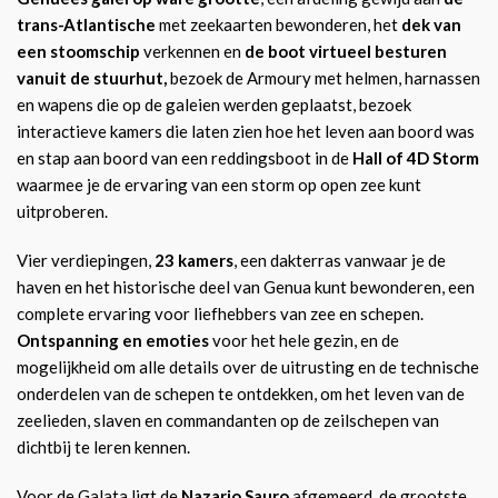
trans-Atlantische
met zeekaarten bewonderen, het
dek van
een stoomschip
verkennen en
de boot virtueel besturen
vanuit de stuurhut,
bezoek de Armoury met helmen, harnassen
en wapens die op de galeien werden geplaatst, bezoek
interactieve kamers die laten zien hoe het leven aan boord was
en stap aan boord van een reddingsboot in de
Hall of 4D Storm
waarmee je de ervaring van een storm op open zee kunt
uitproberen.
Vier verdiepingen,
23 kamers
, een dakterras vanwaar je de
haven en het historische deel van Genua kunt bewonderen, een
complete ervaring voor liefhebbers van zee en schepen.
Ontspanning en emoties
voor het hele gezin, en de
mogelijkheid om alle details over de uitrusting en de technische
onderdelen van de schepen te ontdekken, om het leven van de
zeelieden, slaven en commandanten op de zeilschepen van
dichtbij te leren kennen.
Voor de Galata ligt de
Nazario Sauro
afgemeerd, de grootste