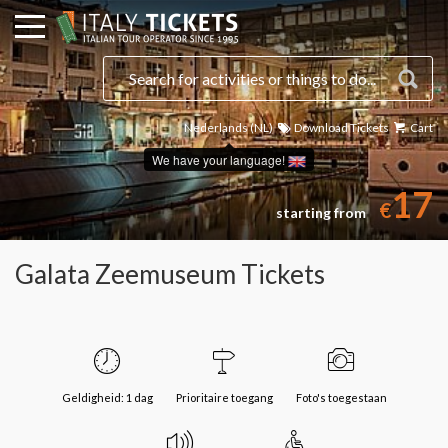
Nederlands (NL)
Download Tickets
Cart
We have your language!
17
€
starting from
Galata Zeemuseum Tickets
Geldigheid: 1 dag
Prioritaire toegang
Foto's toegestaan