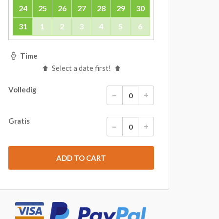
24
25
26
27
28
29
30
31
1
2
3
4
5
6
Time
Select a date first!
Volledig
Gratis
ADD TO CART