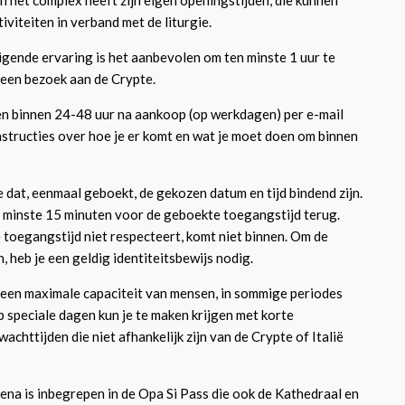
 het complex heeft zijn eigen openingstijden, die kunnen
iviteiten in verband met de liturgie.
gende ervaring is het aanbevolen om ten minste 1 uur te
een bezoek aan de Crypte.
n binnen 24-48 uur na aankoop (op werkdagen) per e-mail
structies over hoe je er komt en wat je moet doen om binnen
 dat, eenmaal geboekt, de gekozen datum en tijd bindend zijn.
en minste 15 minuten voor de geboekte toegangstijd terug.
toegangstijd niet respecteert, komt niet binnen. Om de
n, heb je een geldig identiteitsbewijs nodig.
een maximale capaciteit van mensen, in sommige periodes
p speciale dagen kun je te maken krijgen met korte
achttijden die niet afhankelijk zijn van de Crypte of Italië
ena is inbegrepen in de Opa Si Pass die ook de Kathedraal en