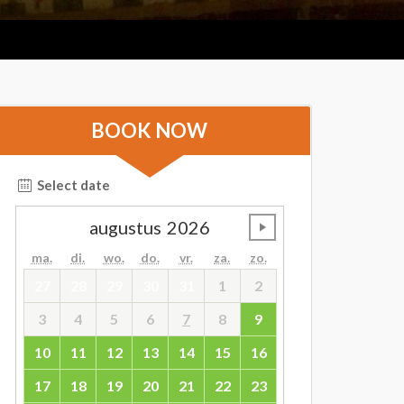
BOOK NOW
Select date
augustus
2026
undefined
ma.
di.
wo.
do.
vr.
za.
zo.
27
28
29
30
31
1
2
3
4
5
6
7
8
9
10
11
12
13
14
15
16
17
18
19
20
21
22
23