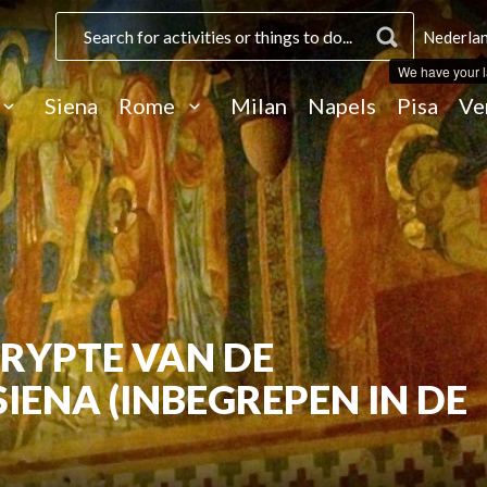
Nederlan
We have your 
Siena
Rome
Milan
Napels
Pisa
Ve
CRYPTE VAN DE
IENA (INBEGREPEN IN DE