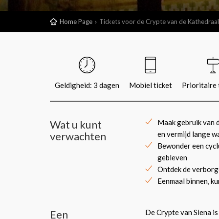
Home Page
Tickets voor de Crypte van de Kathedraal 
Geldigheid: 3 dagen
Mobiel ticket
Prioritaire
Wat u kunt
Maak gebruik van 
verwachten
en vermijd lange w
Bewonder een cyclu
gebleven
Ontdek de verborge
Eenmaal binnen, kun
Een
De Crypte van Siena is