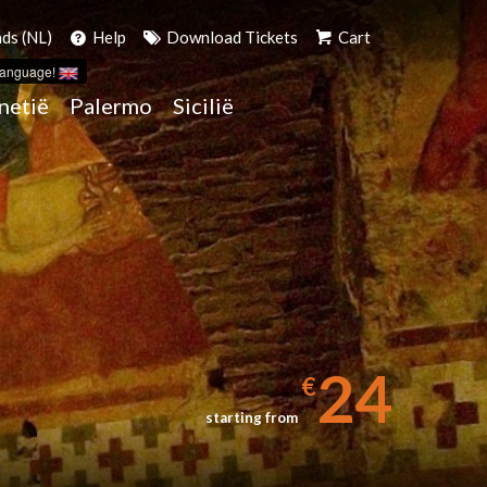
ds (NL)
Help
Download Tickets
Cart
language!
netië
Palermo
Sicilië
24
€
starting from