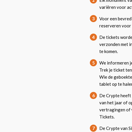
2
Elk monument van
variëren voor act
3
Voor een bevredi
reserveren voor 
4
De tickets worde
verzonden met in
te komen.
5
We informeren je
Trek je ticket t
Wie de geboekte 
tablet op te hale
6
De Crypte heeft 
van het jaar of o
vertragingen of w
Tickets.
7
De Crypte van Si