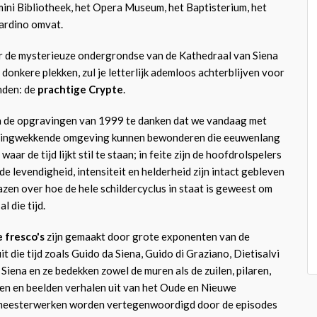
mini Bibliotheek, het Opera Museum, het Baptisterium, het
ardino omvat.
r de mysterieuze ondergrondse van de Kathedraal van Siena
n donkere plekken, zul je letterlijk ademloos achterblijven voor
inden: de
prachtige Crypte
.
 de opgravingen van 1999 te danken dat we vandaag met
zingwekkende omgeving kunnen bewonderen die eeuwenlang
aar de tijd lijkt stil te staan; in feite zijn de hoofdrolspelers
 de levendigheid, intensiteit en helderheid zijn intact gebleven
azen over hoe de hele schildercyclus in staat is geweest om
l die tijd.
 fresco's
zijn gemaakt door grote exponenten van de
it die tijd zoals Guido da Siena, Guido di Graziano, Dietisalvi
Siena en ze bedekken zowel de muren als de zuilen, pilaren,
en en beelden verhalen uit van het Oude en Nieuwe
 meesterwerken worden vertegenwoordigd door de episodes