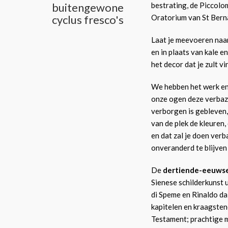
buitengewone
bestrating, de Piccolo
cyclus fresco's
Oratorium van St Bern
Laat je meevoeren naa
en in plaats van kale e
het decor dat je zult v
We hebben het werk en
onze ogen deze verba
verborgen is gebleven, w
van de plek de kleuren,
en dat zal je doen verb
onveranderd te blijven a
De
dertiende-eeuwse
Sienese schilderkunst u
di Speme en Rinaldo da 
kapitelen en kraagsten
Testament; prachtige