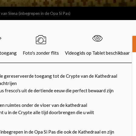
van Siena (inbegrepen in de Opa Si Pas)
 toegang
Foto's zonder flits
Videogids op Tablet beschikbaar
de gereserveerde toegang tot de Crypte van de Kathedraal
achtrijen
s fresco's uit de dertiende eeuw die perfect bewaard zijn
n ruimtes onder de vloer van de kathedraal
t u in de Crypte alle tijd doorbrengen die u wilt
 inbegrepen in de Opa Si Pas die ook de Kathedraal en zijn