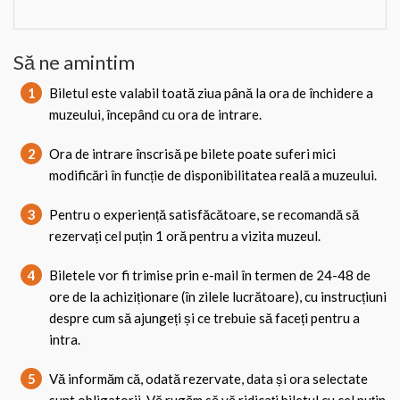
Să ne amintim
1
Biletul este valabil toată ziua până la ora de închidere a
muzeului, începând cu ora de intrare.
2
Ora de intrare înscrisă pe bilete poate suferi mici
modificări în funcție de disponibilitatea reală a muzeului.
3
Pentru o experiență satisfăcătoare, se recomandă să
rezervați cel puțin 1 oră pentru a vizita muzeul.
4
Biletele vor fi trimise prin e-mail în termen de 24-48 de
ore de la achiziționare (în zilele lucrătoare), cu instrucțiuni
despre cum să ajungeți și ce trebuie să faceți pentru a
intra.
5
Vă informăm că, odată rezervate, data și ora selectate