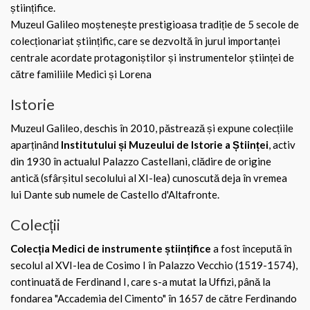
științifice.
Muzeul Galileo moștenește prestigioasa tradiție de 5 secole de
colecționariat științific, care se dezvoltă în jurul importanței
centrale acordate protagoniștilor și instrumentelor științei de
către familiile Medici și Lorena
Istorie
Muzeul Galileo, deschis în 2010, păstrează și expune colecțiile
aparținând
Institutului și Muzeului de Istorie a Științei
, activ
din 1930 în actualul Palazzo Castellani, clădire de origine
antică (sfârșitul secolului al XI-lea) cunoscută deja în vremea
lui Dante sub numele de Castello d'Altafronte.
Colecții
Colecția Medici de instrumente științifice
a fost începută în
secolul al XVI-lea de Cosimo I în Palazzo Vecchio (1519-1574),
continuată de Ferdinand I, care s-a mutat la Uffizi, până la
fondarea "Accademia del Cimento" în 1657 de către Ferdinando