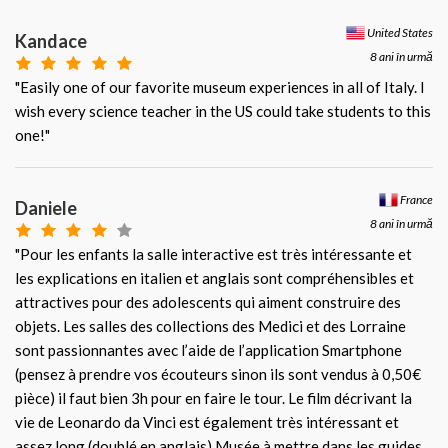
United States
Kandace
8 ani în urmă
"Easily one of our favorite museum experiences in all of Italy. I
wish every science teacher in the US could take students to this
one!"
France
Daniele
8 ani în urmă
"Pour les enfants la salle interactive est très intéressante et
les explications en italien et anglais sont compréhensibles et
attractives pour des adolescents qui aiment construire des
objets. Les salles des collections des Medici et des Lorraine
sont passionnantes avec l’aide de l’application Smartphone
(pensez à prendre vos écouteurs sinon ils sont vendus à 0,50€
pièce) il faut bien 3h pour en faire le tour. Le film décrivant la
vie de Leonardo da Vinci est également très intéressant et
assez long (doublé en anglais) Musée à mettre dans les guides,