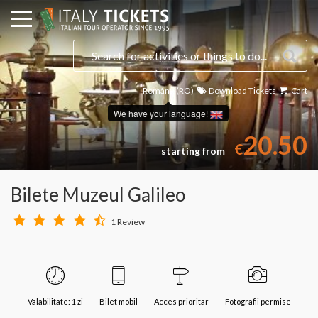
Română (RO)
Download Tickets
Cart
We have your language!
20.50
€
starting from
Bilete Muzeul Galileo
1 Review
Valabilitate: 1 zi
Bilet mobil
Acces prioritar
Fotografii permise