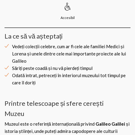
Accesibil
La ce să vă așteptați
Vedeți colecții celebre, cum ar fi cele ale familiei Medici și
Lorena și unele dintre cele mai importante proiecte ale lui
Galileo
Săriți peste coadă și nu vă pierdeți timpul
Odată intrat, petreceți în interiorul muzeului tot timpul pe
care îl doriți
Printre telescoape și sfere cerești
Muzeu
Muzeul este o referință internațională privind
Galileo Galilei
și
istoria științei, unde puteți admira capodopere ale culturii