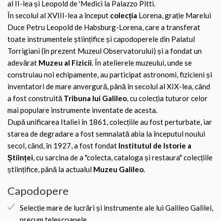
al II-lea și Leopold de 'Medici la Palazzo Pitti.
În secolul al XVIII-lea a început
colecția
Lorena, grație Marelui
Duce Petru Leopold de Habsburg-Lorena, care a transferat
toate instrumentele științifice și capodoperele din Palatul
Torrigiani (în prezent Muzeul Observatorului) și a fondat un
adevărat
Muzeu al Fizicii
. În atelierele muzeului, unde se
construiau noi echipamente, au participat astronomi, fizicieni și
inventatori de mare anvergură, până în secolul al XIX-lea, când
a fost construită
Tribuna lui Galileo
, cu colecția tuturor celor
mai populare instrumente inventate de acesta.
După unificarea Italiei în 1861, colecțiile au fost perturbate, iar
starea de degradare a fost semnalată abia la începutul noului
secol, când, în 1927, a fost fondat
Institutul de Istorie a
Științei
, cu sarcina de a "colecta, cataloga și restaura" colecțiile
științifice, până la actualul
Muzeu Galileo
.
Capodopere
Selecție mare de lucrări și instrumente ale lui Galileo Galilei,
precum telescoapele.