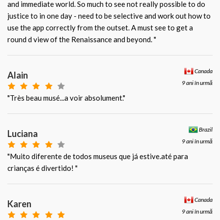
and immediate world. So much to see not really possible to do
justice to in one day - need to be selective and work out how to
use the app correctly from the outset. A must see to get a
round d view of the Renaissance and beyond. "
Canada
Alain
9 ani în urmă
"Très beau musé...a voir absolument."
Brazil
Luciana
9 ani în urmă
"Muito diferente de todos museus que já estive.até para
crianças é divertido! "
Canada
Karen
9 ani în urmă