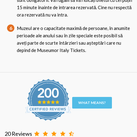
sunt obligatorii. Vă rugăm să vă ridicați biletul cu cel puțin
15 minute înainte de intrarea rezervată. Cine nu respectă
ora rezervată nu va intra.
6
Muzeul are o capacitate maximă de persoane, în anumite
perioade ale anului sau în zile speciale este posibil să
aveți parte de scurte întârzieri sau așteptări care nu
depind de Museumor Italy Tickets.
WHAT MEANS?
20 Reviews