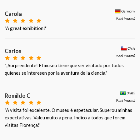
Germany
Carola
9 ani în urmă
"A great exhibition!"
Chile
Carlos
9 ani în urmă
"¡Sorprendente! El museo tiene que ser visitado por todos
quienes se interesen por la aventura de la ciencia."
Brazil
Romildo C
9 ani în urmă
"A visita foi excelente. O museu é espetacular. Superou minhas
expectativas. Valeu muito a pena. Indico a todos que forem
visitas Florença."