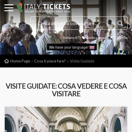
Italiano (IT)
Il mio account
Carrello
We have your language!
Home Page
Cosa ti piace fare?
Visite Guidate
VISITE GUIDATE: COSA VEDERE E COSA
VISITARE