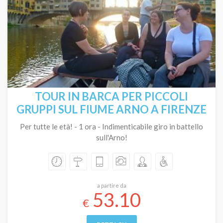
TOUR IN BARCA PER PICCOLI
GRUPPI SUL FIUME ARNO A FIRENZE
Per tutte le età! - 1 ora - Indimenticabile giro in battello
sull'Arno!
a partire da
53.10
€