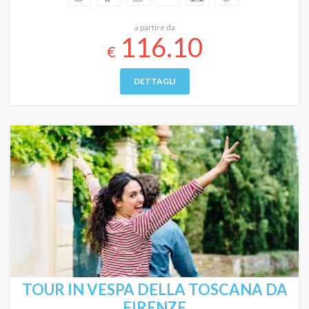
a partire da
116.10
€
DETTAGLI
TOUR IN VESPA DELLA TOSCANA DA
FIRENZE