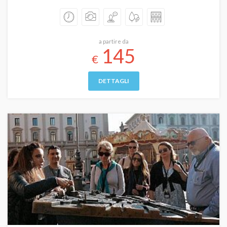
a partire da
145
€
DETTAGLI